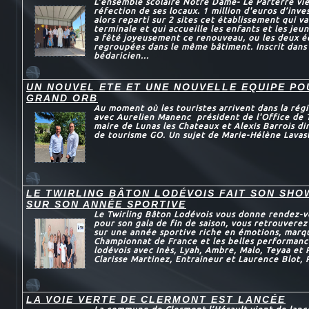
L’ensemble scolaire Notre Dame- Le Parterre vie
réfection de ses locaux. 1 million d'euros d’inve
alors reparti sur 2 sites cet établissement qui va
terminale et qui accueille les enfants et les jeun
a fêté joyeusement ce renouveau, ou les deux é
regroupées dans le même bâtiment. Inscrit dans
bédaricien...
UN NOUVEL ETE ET UNE NOUVELLE EQUIPE P
GRAND ORB
Au moment où les touristes arrivent dans la régi
avec Aurelien Manenc président de l'Office de 
maire de Lunas les Chateaux et Alexis Barrois dir
de tourisme GO. Un sujet de Marie-Hélène Lavas
LE TWIRLING BÂTON LODÉVOIS FAIT SON SHO
SUR SON ANNÉE SPORTIVE
Le Twirling Bâton Lodévois vous donne rendez-v
pour son gala de fin de saison, vous retrouvere
sur une année sportive riche en émotions, marqu
Championnat de France et les belles performanc
lodévois avec Inès, Lyah, Ambre, Malo, Teyaa et
Clarisse Martinez, Entraineur et Laurence Blot, 
LA VOIE VERTE DE CLERMONT EST LANCÉE