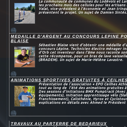
La communauté de communes du Lodévois et Larza
les prochains mois des cellules pour les artisans
Valat, vice-président à l’économie et Jean trinqu
présentent le projet. Un sujet de Damien Sintès.
MEDAILLE D'ARGENT AU CONCOURS LEPINE P
BLAISE
Sébastien Blaise vient d'obtenir une médaille d'
concours Lépine. Technicien électro ménager in
d'Orb cet inventeur dans l’âme nous raconte son
cette récompense, pour un bras de lave vaissel
(BRADEM). Un sujet de Marie-Hélène Lavastre.
ANIMATIONS SPORTIVES GRATUITES À CEILHE
Présentation de l’association « EPO Ceilhes Athl
tout au long de l’été des animations gratuites à
Des sessions d’initiations BMX Pumptrack (Avec 
équipements), Initiation apprentissage vélo (Sl
Franchissement), Calisthénie, Hyrox et Cyclotou
explications en détails avec Ahmed le Président 
TRAVAUX AU PARTERRE DE BEDARIEUX