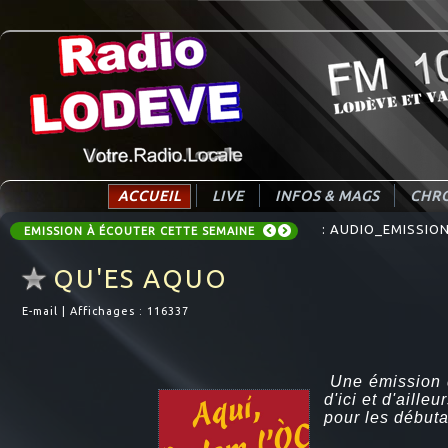
ACCUEIL
LIVE
INFOS & MAGS
CHRO
: AUDIO_EMISSIONS_
: COMMUNAUTE DE 
EMISSION À ÉCOUTER CETTE SEMAINE
QU'ES AQUO
E-mail
|
Affichages : 116337
Une émission 
d'ici et d'ailleu
pour les début