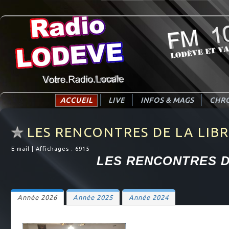
ACCUEIL
LIVE
INFOS & MAGS
CHRO
LES RENCONTRES DE LA LIBR
E-mail
|
Affichages : 6915
LES RENCONTRES 
Année 2026
Année 2025
Année 2024