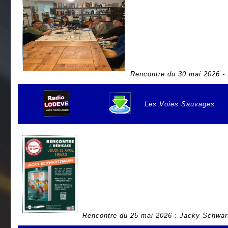
Rencontre du 30 mai 2026 -
Les Voies Sauvages
e
Rencontre du 25 mai 2026 : Jacky Schwart