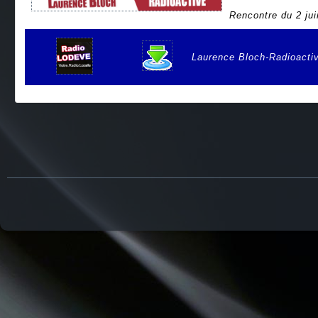
Rencontre du 2 jui
Laurence Bloch-Radioacti
e