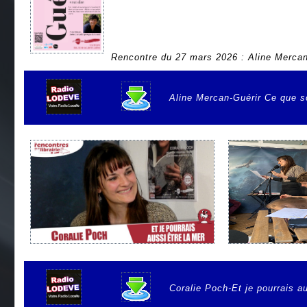
Rencontre du 27 mars 2026 : Aline Mercan 
Aline Mercan-Guérir Ce que so
e
Coralie Poch-Et je pourrais au