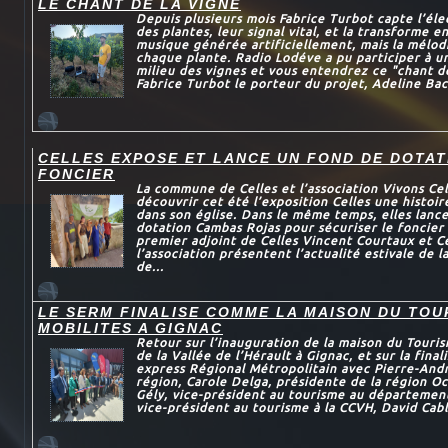
LE CHANT DE LA VIGNE
Depuis plusieurs mois Fabrice Turbot capte l’éle
des plantes, leur signal vital, et la transforme 
musique générée artificiellement, mais la mélod
chaque plante. Radio Lodéve a pu participer à u
milieu des vignes et vous entendrez ce "chant de
Fabrice Turbot le porteur du projet, Adeline Bac
CELLES EXPOSE ET LANCE UN FOND DE DOTAT
FONCIER
La commune de Celles et l’association Vivons Ce
découvrir cet été l’exposition Celles une histoi
dans son église. Dans le même temps, elles lance
dotation Cambas Rojas pour sécuriser le foncier
premier adjoint de Celles Vincent Courtaux et C
l’association présentent l’actualité estivale de 
de...
LE SERM FINALISE COMME LA MAISON DU TOU
MOBILITES A GIGNAC
Retour sur l’inauguration de la maison du Touris
de la Vallée de l’Hérault à Gignac, et sur la final
express Régional Métropolitain avec Pierre-And
région, Carole Delga, présidente de la région Oc
Gély, vice-président au tourisme au département
vice-président au tourisme à la CCVH, David Cabla