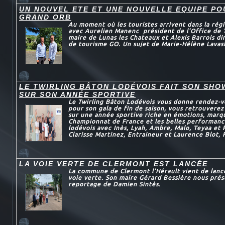
UN NOUVEL ETE ET UNE NOUVELLE EQUIPE P
GRAND ORB
Au moment où les touristes arrivent dans la régi
avec Aurelien Manenc président de l'Office de 
maire de Lunas les Chateaux et Alexis Barrois dir
de tourisme GO. Un sujet de Marie-Hélène Lavas
LE TWIRLING BÂTON LODÉVOIS FAIT SON SHO
SUR SON ANNÉE SPORTIVE
Le Twirling Bâton Lodévois vous donne rendez-v
pour son gala de fin de saison, vous retrouvere
sur une année sportive riche en émotions, marqu
Championnat de France et les belles performanc
lodévois avec Inès, Lyah, Ambre, Malo, Teyaa et
Clarisse Martinez, Entraineur et Laurence Blot, 
LA VOIE VERTE DE CLERMONT EST LANCÉE
La commune de Clermont l’Hérault vient de lance
voie verte. Son maire Gérard Bessière nous prés
reportage de Damien Sintès.