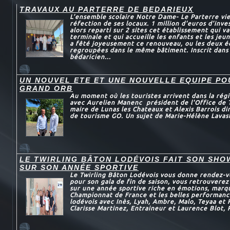
TRAVAUX AU PARTERRE DE BEDARIEUX
L’ensemble scolaire Notre Dame- Le Parterre vie
réfection de ses locaux. 1 million d'euros d’inve
alors reparti sur 2 sites cet établissement qui va
terminale et qui accueille les enfants et les jeun
a fêté joyeusement ce renouveau, ou les deux é
regroupées dans le même bâtiment. Inscrit dans
bédaricien...
UN NOUVEL ETE ET UNE NOUVELLE EQUIPE P
GRAND ORB
Au moment où les touristes arrivent dans la régi
avec Aurelien Manenc président de l'Office de 
maire de Lunas les Chateaux et Alexis Barrois dir
de tourisme GO. Un sujet de Marie-Hélène Lavas
LE TWIRLING BÂTON LODÉVOIS FAIT SON SHO
SUR SON ANNÉE SPORTIVE
Le Twirling Bâton Lodévois vous donne rendez-v
pour son gala de fin de saison, vous retrouvere
sur une année sportive riche en émotions, marqu
Championnat de France et les belles performanc
lodévois avec Inès, Lyah, Ambre, Malo, Teyaa et
Clarisse Martinez, Entraineur et Laurence Blot, 