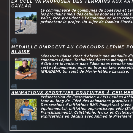
LA CCLL VA PROPOSER DES TERRAINS AUX AR
CAYLAR
La communauté de communes du Lodévois et Larza
les prochains mois des cellules pour les artisans
Valat, vice-président à l’économie et Jean trinqu
présentent le projet. Un sujet de Damien Sintès.
MEDAILLE D'ARGENT AU CONCOURS LEPINE P
BLAISE
Sébastien Blaise vient d'obtenir une médaille d'
concours Lépine. Technicien électro ménager in
d'Orb cet inventeur dans l’âme nous raconte son
cette récompense, pour un bras de lave vaissel
(BRADEM). Un sujet de Marie-Hélène Lavastre.
ANIMATIONS SPORTIVES GRATUITES À CEILHE
Présentation de l’association « EPO Ceilhes Athl
tout au long de l’été des animations gratuites à
Des sessions d’initiations BMX Pumptrack (Avec 
équipements), Initiation apprentissage vélo (Sl
Franchissement), Calisthénie, Hyrox et Cyclotou
explications en détails avec Ahmed le Président 