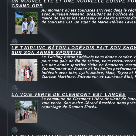
UN NOUVEL ETE ET UNE NOUVELLE EQUIPE P
GRAND ORB
Au moment où les touristes arrivent dans la régi
avec Aurelien Manenc président de l'Office de 
maire de Lunas les Chateaux et Alexis Barrois dir
de tourisme GO. Un sujet de Marie-Hélène Lavas
LE TWIRLING BÂTON LODÉVOIS FAIT SON SHO
SUR SON ANNÉE SPORTIVE
Le Twirling Bâton Lodévois vous donne rendez-v
pour son gala de fin de saison, vous retrouvere
sur une année sportive riche en émotions, marqu
Championnat de France et les belles performanc
lodévois avec Inès, Lyah, Ambre, Malo, Teyaa et
Clarisse Martinez, Entraineur et Laurence Blot, 
LA VOIE VERTE DE CLERMONT EST LANCÉE
La commune de Clermont l’Hérault vient de lance
voie verte. Son maire Gérard Bessière nous prés
reportage de Damien Sintès.