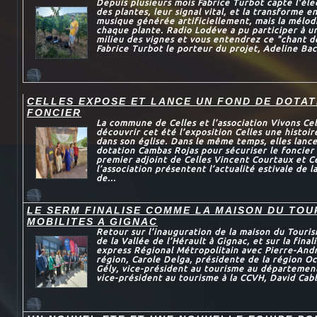
Depuis plusieurs mois Fabrice Turbot capte l’éle
des plantes, leur signal vital, et la transforme 
musique générée artificiellement, mais la mélod
chaque plante. Radio Lodéve a pu participer à u
milieu des vignes et vous entendrez ce "chant de
Fabrice Turbot le porteur du projet, Adeline Bac
CELLES EXPOSE ET LANCE UN FOND DE DOTAT
FONCIER
La commune de Celles et l’association Vivons Ce
découvrir cet été l’exposition Celles une histoi
dans son église. Dans le même temps, elles lance
dotation Cambas Rojas pour sécuriser le foncier
premier adjoint de Celles Vincent Courtaux et C
l’association présentent l’actualité estivale de 
de...
LE SERM FINALISE COMME LA MAISON DU TOU
MOBILITES A GIGNAC
Retour sur l’inauguration de la maison du Touris
de la Vallée de l’Hérault à Gignac, et sur la final
express Régional Métropolitain avec Pierre-And
région, Carole Delga, présidente de la région Oc
Gély, vice-président au tourisme au département
vice-président au tourisme à la CCVH, David Cabla