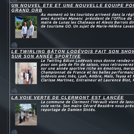
UN NOUVEL ETE ET UNE NOUVELLE EQUIPE P
GRAND ORB
Au moment où les touristes arrivent dans la régi
avec Aurelien Manenc président de l'Office de 
maire de Lunas les Chateaux et Alexis Barrois dir
de tourisme GO. Un sujet de Marie-Hélène Lavas
LE TWIRLING BÂTON LODÉVOIS FAIT SON SHO
SUR SON ANNÉE SPORTIVE
Le Twirling Bâton Lodévois vous donne rendez-v
pour son gala de fin de saison, vous retrouvere
sur une année sportive riche en émotions, marqu
Championnat de France et les belles performanc
lodévois avec Inès, Lyah, Ambre, Malo, Teyaa et
Clarisse Martinez, Entraineur et Laurence Blot, 
LA VOIE VERTE DE CLERMONT EST LANCÉE
La commune de Clermont l’Hérault vient de lance
voie verte. Son maire Gérard Bessière nous prés
reportage de Damien Sintès.