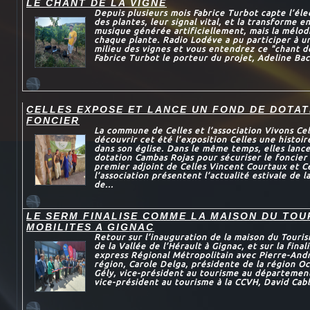
LE CHANT DE LA VIGNE
Depuis plusieurs mois Fabrice Turbot capte l’éle
des plantes, leur signal vital, et la transforme 
musique générée artificiellement, mais la mélod
chaque plante. Radio Lodéve a pu participer à u
milieu des vignes et vous entendrez ce "chant de
Fabrice Turbot le porteur du projet, Adeline Bac
CELLES EXPOSE ET LANCE UN FOND DE DOTAT
FONCIER
La commune de Celles et l’association Vivons Ce
découvrir cet été l’exposition Celles une histoi
dans son église. Dans le même temps, elles lance
dotation Cambas Rojas pour sécuriser le foncier
premier adjoint de Celles Vincent Courtaux et C
l’association présentent l’actualité estivale de 
de...
LE SERM FINALISE COMME LA MAISON DU TOU
MOBILITES A GIGNAC
Retour sur l’inauguration de la maison du Touris
de la Vallée de l’Hérault à Gignac, et sur la final
express Régional Métropolitain avec Pierre-And
région, Carole Delga, présidente de la région Oc
Gély, vice-président au tourisme au département
vice-président au tourisme à la CCVH, David Cabla