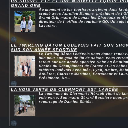
UN NOUVEL ETE ET UNE NOUVELLE EQUIPE P
GRAND ORB
Au moment où les touristes arrivent dans la ré
croisé avec Aurelien Manenc président de l'Of
Grand Orb, maire de Lunas les Chateaux et Ale
directeur de l' office de tourisme GO. Un sujet
Lavastre.
LE TWIRLING BÂTON LODÉVOIS FAIT SON SHO
SUR SON ANNÉE SPORTIVE
Le Twirling Bâton Lodévois vous donne rendez
juin pour son gala de fin de saison, vous retr
retour sur une année sportive riche en émotio
finales du Championnat de France et les belle
athlètes lodévois avec Inès, Lyah, Ambre, Mal
Athlètes, Clarisse Martinez, Entraineur et Laur
Présidente. Un...
LA VOIE VERTE DE CLERMONT EST LANCÉE
La commune de Clermont l’Hérault vient de lan
voie verte. Son maire Gérard Bessière nous pré
reportage de Damien Sintès.