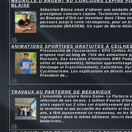
MEDAILLE D'ARGENT AU CONCOURS LEPINE P
BLAISE
Sébastien Blaise vient d'obtenir une médaille 
prestigieux concours Lépine. Technicien élect
au Bousquet d'Orb cet inventeur dans l’âme n
parcours jusqu’à cette récompense, pour un br
démontable (BRADEM). Un sujet de Marie-Hélè
ANIMATIONS SPORTIVES GRATUITES À CEILHE
Présentation de l’association « EPO Ceilhes At
propose tout au long de l’été des animations g
Rocozels. Des sessions d’initiations BMX Pum
vélos et équipements), Initiation apprentissage
Dérépage et Franchissement), Calisthénie, Hyr
Cyclotourisme. Les explications en détails av
Président de...
TRAVAUX AU PARTERRE DE BEDARIEUX
L’ensemble scolaire Notre Dame- Le Parterre vi
réfection de ses locaux. 1 million d'euros d’in
alors reparti sur 2 sites cet établissement qui 
la terminale et qui accueille les enfants et les
ans, a fêté joyeusement ce renouveau, ou les 
regroupées dans le même bâtiment. Inscrit da
bédaricien...