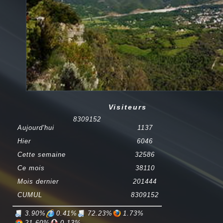
Visiteurs
8
3
0
9
1
5
2
Aujourd'hui
1137
Hier
6046
Cette semaine
32586
Ce mois
38110
Mois dernier
201444
CUMUL
8309152
3.90%
0.41%
72.23%
1.73%
21.60%
0.13%