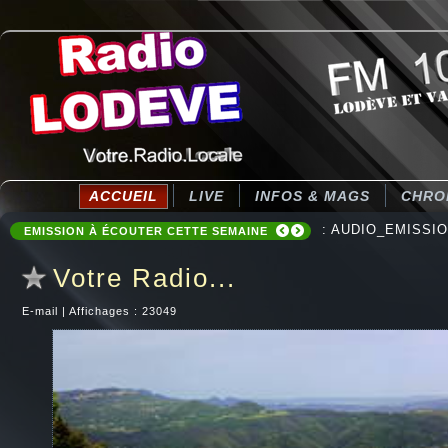
ACCUEIL
LIVE
INFOS & MAGS
CHRO
: AUDIO_EMISSIONS
: COMMUNAUTE DE
EMISSION À ÉCOUTER CETTE SEMAINE
Votre Radio...
E-mail
|
Affichages : 23049