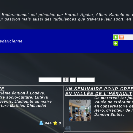
 Bédaricienne" est présidée par Patrick Agullo, Albert Barcelo en 
eur passion mais aussi des turbulences que traverse leur sport, e
edaricienne
Précédent
1
2
Suivant
VE
UN SEMINAIRE POUR CRE
rième édition à Lodève.
EN VALLÉE DE L'HÉRAULT
tre socio-culturel Lutéva
Ce mercredi 1er jui
évois. L’adjointe au maire
Vallée de l’Hérault
ucture Mathieu Chibaudel
en conservatoire d
Héro, directeur de 
Damien Sintès.
444
0