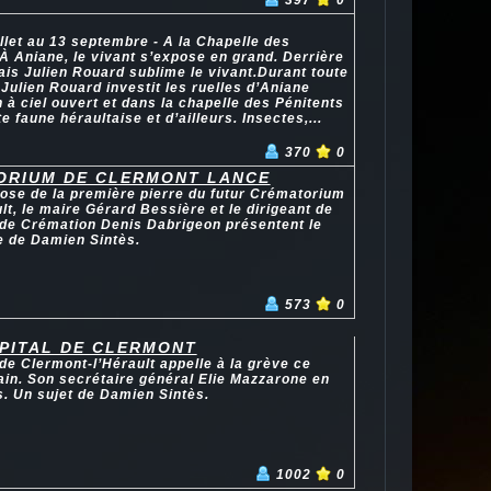
397
0
illet au 13 septembre - A la Chapelle des
À Aniane, le vivant s’expose en grand. Derrière
nais Julien Rouard sublime le vivant.Durant toute
 Julien Rouard investit les ruelles d’Aniane
 à ciel ouvert et dans la chapelle des Pénitents
e faune héraultaise et d’ailleurs. Insectes,...
370
0
ORIUM DE CLERMONT LANCE
pose de la première pierre du futur Crématorium
lt, le maire Gérard Bessière et le dirigeant de
 de Crémation Denis Dabrigeon présentent le
e de Damien Sintès.
573
0
OPITAL DE CLERMONT
 de Clermont-l’Hérault appelle à la grève ce
chain. Son secrétaire général Elie Mazzarone en
s. Un sujet de Damien Sintès.
1002
0