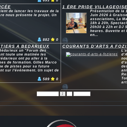
693
0
NCÉE
1 ÉRE PRIDE VILLAGEOIS
ent de lancer les travaux de la
Présentation de la 
re nous présente le projet. Un
Juin 2026 à Graiss
associations, La Ma
18h à 20h, Spectac
20h30 à 22h et DJ S
heures. Buvette et 
en...
882
0
TIERS A BEDARIEUX
COURANTS D'ARTS A FOZ
 Bédarieux un "Forum des
L'
ant toute une matinée les
d'A
édarieux ont pu aller à la
no
mes de formation. Gilles Marco
d'a
he de pistes pour sa future
des
ent sur l’événement. Un sujet de
ani
Res
Tom
589
0
art
Précédent
1
2
Suivant