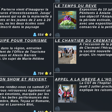
X
LE TEMPS DU REVE
Parterre vient d'inaugurer la
Exposition du 10 ju
'euros d’investissement. Jusqu'
Pénitents à Aniane 
ssement qui va de la maternelle à
son objectif l’Ania
ants et les jeunes de 2 ans à 20
la période estivale,
u, ou les deux écoles sont
avec une exposition
Inscrit dans le paysage
consacrée à la petit
554
0
UIPE POUR TOURISME
LE CHANTIER DU CREMAT
A l’occasion de la 
de Clermont l’Hérau
dans la région, entretien
la société nouvelle
ent de l'Office de Tourisme
projet. Un reportag
eaux et Alexis Barrois
O. Un sujet de Marie-Hélène
704
0
SON SHOW ET REVIENT
APPEL A LA GREVE A L'H
La CGT de l’hopital
jeudi 2 juillet pro
nne rendez-vous ce samedi 27
explique les raison
, vous retrouverez également un
 en émotions, marquée par les
t les belles performances des
 Ambre, Malo, Teyaa et Romane,
eur et Laurence Blot,