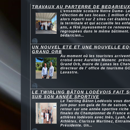
TRAVAUX AU PARTERRE DE BEDARIEU
L’ensemble scolaire Notre Dame- Le 
réfection de ses locaux. 1 million d
alors reparti sur 2 sites cet établi
la terminale et qui accueille les enf
ans, a fêté joyeusement ce renouvea
regroupées dans le même bâtiment. 
bédaricien...
UN NOUVEL ETE ET UNE NOUVELLE EQ
GRAND ORB
Au moment où les touristes arrivent 
croisé avec Aurelien Manenc présid
Grand Orb, maire de Lunas les Chat
directeur de l' office de tourisme G
Lavastre.
LE TWIRLING BÂTON LODÉVOIS FAIT 
SUR SON ANNÉE SPORTIVE
Le Twirling Bâton Lodévois vous do
juin pour son gala de fin de saison
retour sur une année sportive riche
finales du Championnat de France e
athlètes lodévois avec Inès, Lyah,
Athlètes, Clarisse Martinez, Entrain
Présidente. Un...