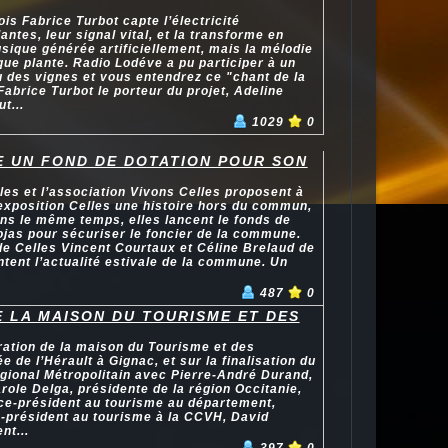
is Fabrice Turbot capte l’électricité
antes, leur signal vital, et la transforme en
ique générée artificiellement, mais la mélodie
que plante. Radio Lodéve a pu participer à un
u des vignes et vous entendrez ce "chant de la
Fabrice Turbot le porteur du projet, Adeline
t...
1029
0
E UN FOND DE DOTATION POUR SON
es et l’association Vivons Celles proposent à
’exposition Celles une histoire hors du commun,
ns le même temps, elles lancent le fonds de
jas pour sécuriser le foncier de la commune.
de Celles Vincent Courtaux et Céline Brelaud de
ntent l’actualité estivale de la commune. Un
487
0
 LA MAISON DU TOURISME ET DES
ration de la maison du Tourisme et des
ée de l’Hérault à Gignac, et sur la finalisation du
gional Métropolitain avec Pierre-André Durand,
arole Delga, présidente de la région Occitanie,
ice-président au tourisme au département,
e-président au tourisme à la CCVH, David
nt...