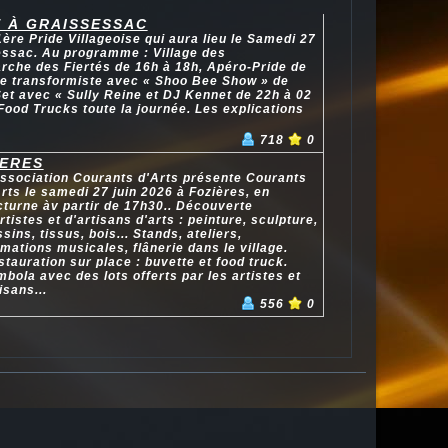
E À GRAISSESSAC
1ère Pride Villageoise qui aura lieu le Samedi 27
essac. Au programme : Village des
rche des Fiertés de 16h à 18h, Apéro-Pride de
le transformiste avec « Shoo Bee Show » de
et avec « Sully Reine et DJ Kennet de 22h à 02
Food Trucks toute la journée. Les explications
718
0
IERES
association Courants d'Arts présente Courants
rts le samedi 27 juin 2026 à Fozières, en
cturne àv partir de 17h30.. Découverte
rtistes et d'artisans d'arts : peinture, sculpture,
sins, tissus, bois... Stands, ateliers,
mations musicales, flânerie dans le village.
tauration sur place : buvette et food truck.
bola avec des lots offerts par les artistes et
isans...
556
0