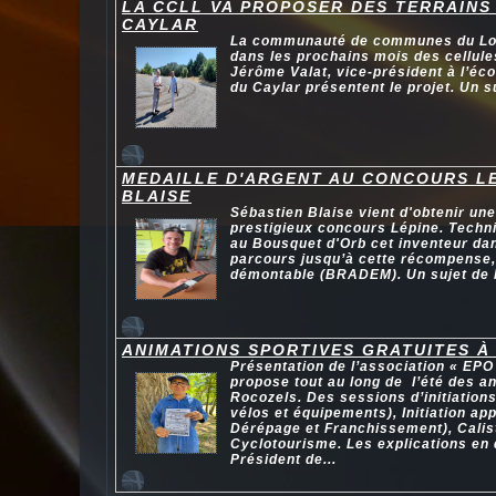
LA CCLL VA PROPOSER DES TERRAINS
CAYLAR
La communauté de communes du Lodé
dans les prochains mois des cellule
Jérôme Valat, vice-président à l’éco
du Caylar présentent le projet. Un s
MEDAILLE D'ARGENT AU CONCOURS L
BLAISE
Sébastien Blaise vient d'obtenir une
prestigieux concours Lépine. Techni
au Bousquet d'Orb cet inventeur da
parcours jusqu’à cette récompense, 
démontable (BRADEM). Un sujet de 
ANIMATIONS SPORTIVES GRATUITES À
Présentation de l’association « EPO 
propose tout au long de l’été des an
Rocozels. Des sessions d’initiatio
vélos et équipements), Initiation ap
Dérépage et Franchissement), Calis
Cyclotourisme. Les explications en
Président de...