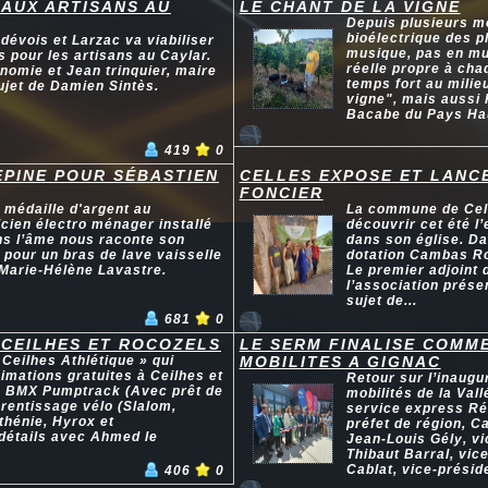
 AUX ARTISANS AU
LE CHANT DE LA VIGNE
Depuis plusieurs mo
bioélectrique des pl
vois et Larzac va viabiliser
musique, pas en mus
s pour les artisans au Caylar.
réelle propre à cha
nomie et Jean trinquier, maire
temps fort au milie
ujet de Damien Sintès.
vigne", mais aussi 
Bacabe du Pays Hau
419
0
EPINE POUR SÉBASTIEN
CELLES EXPOSE ET LANC
FONCIER
 médaille d'argent au
La commune de Cell
cien électro ménager installé
découvrir cet été l
ns l’âme nous raconte son
dans son église. Da
pour un bras de lave vaisselle
dotation Cambas Ro
Marie-Hélène Lavastre.
Le premier adjoint 
l’association prése
sujet de...
681
0
 CEILHES ET ROCOZELS
LE SERM FINALISE COMME
Ceilhes Athlétique » qui
MOBILITES A GIGNAC
imations gratuites à Ceilhes et
Retour sur l’inaugu
ns BMX Pumptrack (Avec prêt de
mobilités de la Vall
prentissage vélo (Slalom,
service express Ré
thénie, Hyrox et
préfet de région, C
 détails avec Ahmed le
Jean-Louis Gély, v
Thibaut Barral, vic
Cablat, vice-préside
406
0