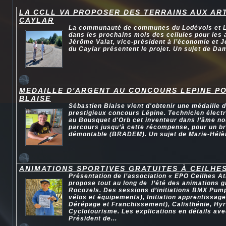
LA CCLL VA PROPOSER DES TERRAINS AUX AR
CAYLAR
La communauté de communes du Lodévois et La
dans les prochains mois des cellules pour les 
Jérôme Valat, vice-président à l’économie et J
du Caylar présentent le projet. Un sujet de Da
MEDAILLE D'ARGENT AU CONCOURS LEPINE P
BLAISE
Sébastien Blaise vient d'obtenir une médaille 
prestigieux concours Lépine. Technicien élect
au Bousquet d'Orb cet inventeur dans l’âme n
parcours jusqu’à cette récompense, pour un br
démontable (BRADEM). Un sujet de Marie-Hélè
ANIMATIONS SPORTIVES GRATUITES À CEILHE
Présentation de l’association « EPO Ceilhes At
propose tout au long de l’été des animations g
Rocozels. Des sessions d’initiations BMX Pum
vélos et équipements), Initiation apprentissage
Dérépage et Franchissement), Calisthénie, Hyr
Cyclotourisme. Les explications en détails av
Président de...