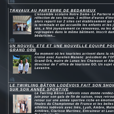
TRAVAUX AU PARTERRE DE BEDARIEUX
L’ensemble scolaire Notre Dame- Le Parterre vi
réfection de ses locaux. 1 million d'euros d’in
alors reparti sur 2 sites cet établissement qui 
la terminale et qui accueille les enfants et les
ans, a fêté joyeusement ce renouveau, ou les 
regroupées dans le même bâtiment. Inscrit da
bédaricien...
UN NOUVEL ETE ET UNE NOUVELLE EQUIPE P
GRAND ORB
Au moment où les touristes arrivent dans la ré
croisé avec Aurelien Manenc président de l'Of
Grand Orb, maire de Lunas les Chateaux et Ale
directeur de l' office de tourisme GO. Un sujet
Lavastre.
LE TWIRLING BÂTON LODÉVOIS FAIT SON SHO
SUR SON ANNÉE SPORTIVE
Le Twirling Bâton Lodévois vous donne rendez
juin pour son gala de fin de saison, vous retr
retour sur une année sportive riche en émotio
finales du Championnat de France et les belle
athlètes lodévois avec Inès, Lyah, Ambre, Mal
Athlètes, Clarisse Martinez, Entraineur et Laur