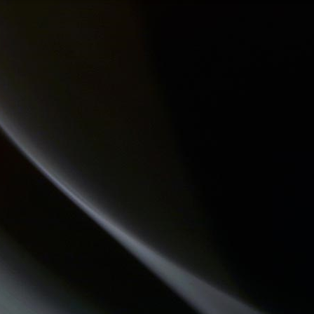
HISTOIRES D'OC
QUAND LA MUSIQUE EST BONNE
DREADA SOUND STATION
CHEMINS DU JAZZ
DESTINATION TENDRESSE
ATELIERS RADIOPHONIQUES
COMMUNAUTE DE COMMUNES.COM