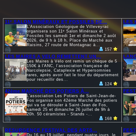
11ᵉ SALON MINÉRAUX ET FOSSILES DE...
LES 
L’Association Géologique de Villeveyrac
organisera son 11ᵉ Salon Minéraux et
Fossiles les samedi 1er et dimanche 2 août
2026, de 9 h à 18 h, Place du Marché aux
Raisins, 27 route de Montagnac à...
157
LES MAIRES A VELO REMETTENT UN...
LANC
Les Maires à Vélo ont remis un chèque de 5
150€ à l'ANC, l’association française de
Narcolepsie, Cataplexie et Hypersomnies
rares, après avoir fait le tour du département
pour recueillir des...
124
42ème MARCHÉ DES POTIERS À...
FEST
L'association Les Potiers de Saint-Jean-de-
Fos organise son 42ème Marché des potiers
qui va se dérouler à Saint-Jean de Fos,
samedi 25 et dimanche 26 juillet de 9h à
20h. 50 céramistes - Stands -...
168
RESURGENCE FESTIVAL DES ARTS...
FEST
Du 16 au 19 juillet, pendant quatre jours, le