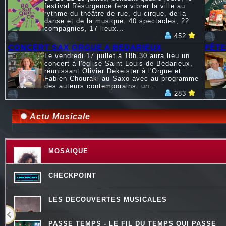
festival Résurgence fera vibrer la ville au
rythme du théâtre de rue, du cirque, de la
danse et de la musique. 40 spectacles, 22
compagnies, 17 lieux...
452
CONCERT SAX ORGUE A BEDARIEUX
FÊTE
Le vendredi 17 juillet à 18h 30 aura lieu un
concert à l'église Saint Louis de Bédarieux,
réunissant Olivier Dekeister à l'Orgue et
Fabien Chouraki au Saxo avec au programme
des auteurs contemporains. un...
283
Actu Musicale
MOSAIQUE
CHECKPOINT
LES DECOUVERTES MUSICALES
PASSE TEMPS - LE FIL DU TEMPS QUI PASSE