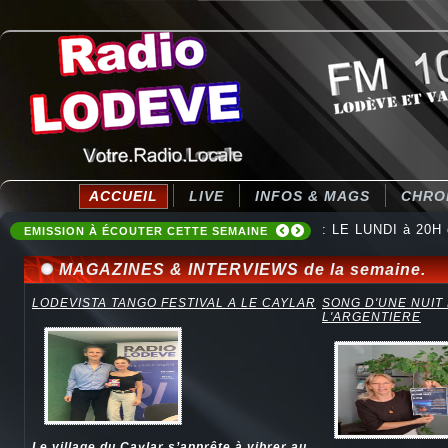
ACCUEIL
LIVE
INFOS & MAGS
CHRO
: Destination Ten
EMISSION À ÉCOUTER CETTE SEMAINE
MAGAZINES & INTERVIEWS de la semaine.
LODEVISTA TANGO FESTIVAL A LE CAYLAR
SONG D'UNE NUIT
L'ARGENTIERE
Le village du Caylar s’apprête à vibrer au