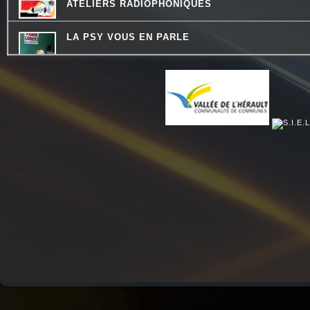
ATELIERS RADIOPHONIQUES
LA PSY VOUS EN PARLE
MOSAIQUE
CHECKPOINT
DREADA SOUND STATION
QU'ES AQUO
PASSE TEMPS - LE FIL DU TEMPS QUI PASSE
DESTINATION TENDRESSE
REVISONS NOS CLASSIQUES
THE QUICK TALK