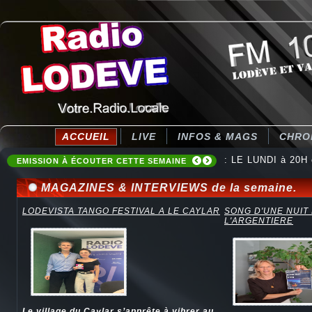
ACCUEIL
LIVE
INFOS & MAGS
CHRO
: Destination Ten
EMISSION À ÉCOUTER CETTE SEMAINE
MAGAZINES & INTERVIEWS de la semaine.
LODEVISTA TANGO FESTIVAL A LE CAYLAR
SONG D'UNE NUIT
L'ARGENTIERE
Le village du Caylar s’apprête à vibrer au