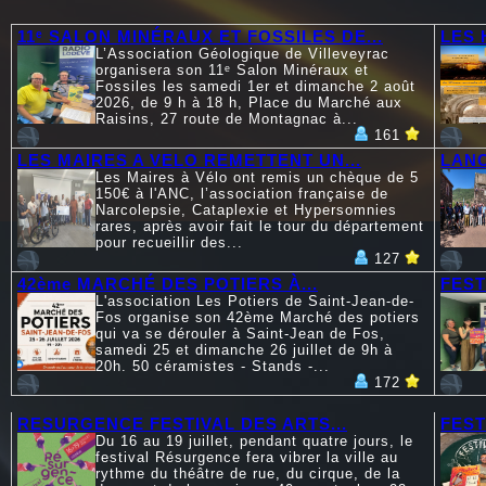
11ᵉ SALON MINÉRAUX ET FOSSILES DE...
LES 
L’Association Géologique de Villeveyrac
organisera son 11ᵉ Salon Minéraux et
Fossiles les samedi 1er et dimanche 2 août
2026, de 9 h à 18 h, Place du Marché aux
Raisins, 27 route de Montagnac à...
161
LES MAIRES A VELO REMETTENT UN...
LANC
Les Maires à Vélo ont remis un chèque de 5
150€ à l'ANC, l’association française de
Narcolepsie, Cataplexie et Hypersomnies
rares, après avoir fait le tour du département
pour recueillir des...
127
42ème MARCHÉ DES POTIERS À...
FEST
L'association Les Potiers de Saint-Jean-de-
Fos organise son 42ème Marché des potiers
qui va se dérouler à Saint-Jean de Fos,
samedi 25 et dimanche 26 juillet de 9h à
20h. 50 céramistes - Stands -...
172
RESURGENCE FESTIVAL DES ARTS...
FEST
Du 16 au 19 juillet, pendant quatre jours, le
festival Résurgence fera vibrer la ville au
rythme du théâtre de rue, du cirque, de la