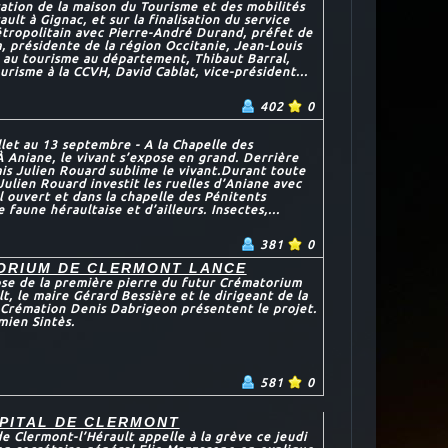
ation de la maison du Tourisme et des mobilités
ault à Gignac, et sur la finalisation du service
tropolitain avec Pierre-André Durand, préfet de
, présidente de la région Occitanie, Jean-Louis
t au tourisme au département, Thibaut Barral,
urisme à la CCVH, David Cablat, vice-président...
402
0
llet au 13 septembre - A la Chapelle des
 Aniane, le vivant s’expose en grand. Derrière
ais Julien Rouard sublime le vivant.Durant toute
 Julien Rouard investit les ruelles d’Aniane avec
l ouvert et dans la chapelle des Pénitents
 faune héraultaise et d’ailleurs. Insectes,...
381
0
ORIUM DE CLERMONT LANCE
pose de la première pierre du futur Crématorium
t, le maire Gérard Bessière et le dirigeant de la
 Crémation Denis Dabrigeon présentent le projet.
ien Sintès.
581
0
OPITAL DE CLERMONT
de Clermont-l’Hérault appelle à la grève ce jeudi