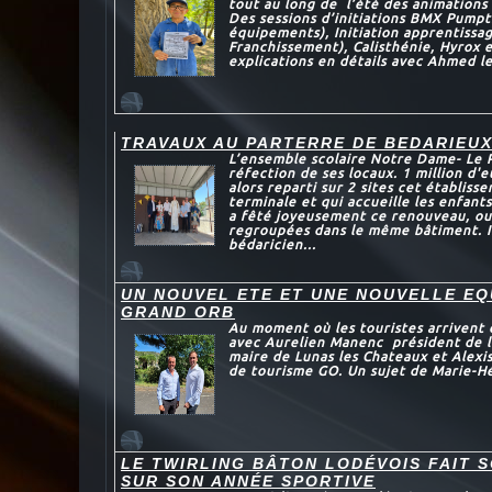
tout au long de l’été des animations 
Des sessions d’initiations BMX Pumpt
équipements), Initiation apprentissa
Franchissement), Calisthénie, Hyrox 
explications en détails avec Ahmed le
TRAVAUX AU PARTERRE DE BEDARIEU
L’ensemble scolaire Notre Dame- Le P
réfection de ses locaux. 1 million d'
alors reparti sur 2 sites cet établiss
terminale et qui accueille les enfants
a fêté joyeusement ce renouveau, ou
regroupées dans le même bâtiment. In
bédaricien...
UN NOUVEL ETE ET UNE NOUVELLE EQ
GRAND ORB
Au moment où les touristes arrivent d
avec Aurelien Manenc président de l
maire de Lunas les Chateaux et Alexis
de tourisme GO. Un sujet de Marie-Hé
LE TWIRLING BÂTON LODÉVOIS FAIT 
SUR SON ANNÉE SPORTIVE