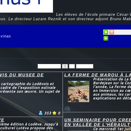
Les élèves de l’école primaire César
s. Le directeur Lazare Reznik et son directeur adjoint Bruno Mabi
 vinas
Précédent
1
2
Suivant
VIS DU MUSEE DE
LA FERME DE MAROU À L
Présentation de La 
Bardejean sur la Co
e cartographie du Lodévois et
l’année, La Ferme d
 cadre de l’exposition estivale
en immersion au cœ
 présente son œuvre. Un sujet de
aux animaux, les ca
explications en déta
353
0
VE
UN SEMINAIRE POUR CRE
rième édition à Lodève. Jusqu’à
EN VALLÉE DE L'HÉRAULT
o-culturel Lutéva propose des
Ce mercredi 1er juil