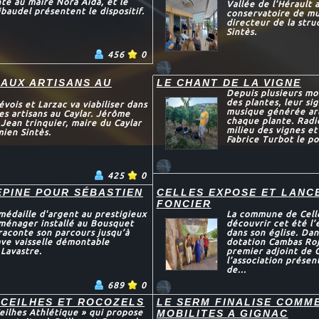
nte au maire Nora Aida, et le
Vallée de l’Hérault 
baudel présentent le dispositif.
conservatoire de mu
directeur de la str
Sintès.
456
0
 AUX ARTISANS AU
LE CHANT DE LA VIGNE
Depuis plusieurs moi
des plantes, leur si
is et Larzac va viabiliser dans
musique générée arti
es artisans au Caylar. Jérôme
chaque plante. Radi
 Jean trinquier, maire du Caylar
milieu des vignes et
mien Sintès.
Fabrice Turbot le po
425
0
EPINE POUR SÉBASTIEN
CELLES EXPOSE ET LANC
FONCIER
médaille d'argent au prestigieux
La commune de Celle
 ménager installé au Bousquet
découvrir cet été l’
raconte son parcours jusqu’à
dans son église. Dan
ave vaisselle démontable
dotation Cambas Roj
Lavastre.
premier adjoint de 
l’association présen
de...
689
0
 CEILHES ET ROCOZELS
LE SERM FINALISE COMME
eilhes Athlétique » qui propose
MOBILITES A GIGNAC