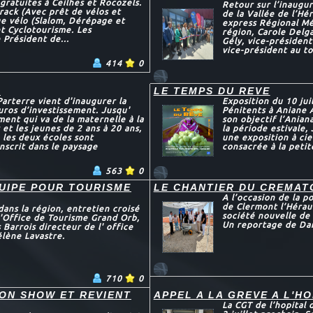
gratuites à Ceilhes et Rocozels.
Retour sur l’inaugur
rack (Avec prêt de vélos et
de la Vallée de l’Hér
ge vélo (Slalom, Dérépage et
express Régional Mé
et Cyclotourisme. Les
région, Carole Delga
 Président de...
Gély, vice-présiden
vice-président au to
414
0
X
LE TEMPS DU REVE
arterre vient d'inaugurer la
Exposition du 10 jui
euros d’investissement. Jusqu'
Pénitents à Aniane À
ement qui va de la maternelle à la
son objectif l’Anian
 et les jeunes de 2 ans à 20 ans,
la période estivale,
 les deux écoles sont
une exposition à cie
scrit dans le paysage
consacrée à la petite
563
0
UIPE POUR TOURISME
LE CHANTIER DU CREMAT
A l’occasion de la 
de Clermont l’Héraul
ans la région, entretien croisé
société nouvelle de
'Office de Tourisme Grand Orb,
Un reportage de Dam
 Barrois directeur de l' office
lène Lavastre.
710
0
SON SHOW ET REVIENT
APPEL A LA GREVE A L'H
La CGT de l’hopital 