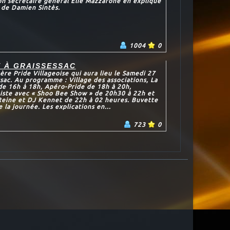
Son secrétaire général Elie Mazzarone en explique
t de Damien Sintès.
1004
0
E À GRAISSESSAC
ère Pride Villageoise qui aura lieu le Samedi 27
sac. Au programme : Village des associations, La
de 16h à 18h, Apéro-Pride de 18h à 20h,
iste avec « Shoo Bee Show » de 20h30 à 22h et
 Reine et DJ Kennet de 22h à 02 heures. Buvette
 la journée. Les explications en...
723
0