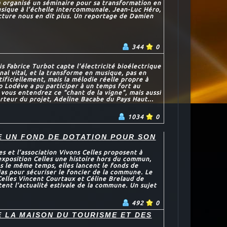
a organisé un séminaire pour sa transformation en
sique à l’échelle intercommunale. Jean-Luc Héro,
ucture nous en dit plus. Un reportage de Damien
344
0
s Fabrice Turbot capte l’électricité bioélectrique
gnal vital, et la transforme en musique, pas en
ficiellement, mais la mélodie réelle propre à
o Lodéve a pu participer à un temps fort au
 vous entendrez ce "chant de la vigne", mais aussi
rteur du projet, Adeline Bacabe du Pays Haut...
1034
0
E UN FOND DE DOTATION POUR SON
s et l’association Vivons Celles proposent à
exposition Celles une histoire hors du commun,
s le même temps, elles lancent le fonds de
as pour sécuriser le foncier de la commune. Le
Celles Vincent Courtaux et Céline Brelaud de
tent l’actualité estivale de la commune. Un sujet
492
0
 LA MAISON DU TOURISME ET DES