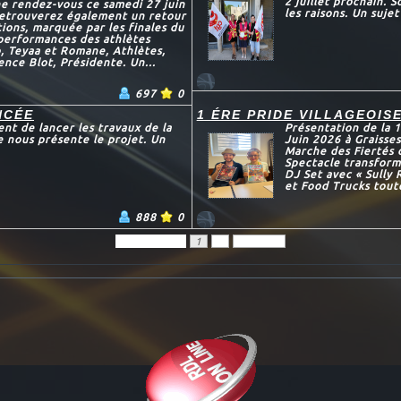
2 juillet prochain. 
ne rendez-vous ce samedi 27 juin
les raisons. Un suje
 retrouverez également un retour
ions, marquée par les finales du
 performances des athlètes
o, Teyaa et Romane, Athlètes,
ence Blot, Présidente. Un...
697
0
NCÉE
1 ÉRE PRIDE VILLAGEOIS
nt de lancer les travaux de la
Présentation de la 1
e nous présente le projet. Un
Juin 2026 à Graisses
Marche des Fiertés 
Spectacle transform
DJ Set avec « Sully
et Food Trucks toute
888
0
Précédent
1
2
Suivant