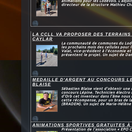
animations pour les Lodévois. L’adjoi
directeur de la structure Mathieu Chi
LA CCLL VA PROPOSER DES TERRAINS
CAYLAR
La communauté de communes du Lodévo
les prochains mois des cellules pour l
Valat, vice-président à l’économie et
présentent le projet. Un sujet de Da
MEDAILLE D'ARGENT AU CONCOURS L
BLAISE
Sébastien Blaise vient d'obtenir une 
concours Lépine. Technicien électro
d'Orb cet inventeur dans l’âme nous 
cette récompense, pour un bras de l
(BRADEM). Un sujet de Marie-Hélène 
ANIMATIONS SPORTIVES GRATUITES À
Présentation de l’association « EPO C