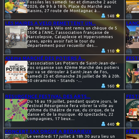
Fossiles les samedi 1er et dimanche 2 août
2026, de 9 h à 18 h, Place du Marché aux
Raisins, 27 route de Montagnac à...
148
LES MAIRES A VELO REMETTENT UN...
LANC
Les Maires à Vélo ont remis un chèque de 5
150€ à l'ANC, l’association française de
Narcolepsie, Cataplexie et Hypersomnies
rares, après avoir fait le tour du
département pour recueillir des...
110
42ème MARCHÉ DES POTIERS À...
FEST
L'association Les Potiers de Saint-Jean-de-
Fos organise son 42ème Marché des potiers
qui va se dérouler à Saint-Jean de Fos,
samedi 25 et dimanche 26 juillet de 9h à 20h.
50 céramistes - Stands -...
160
RESURGENCE FESTIVAL DES ARTS...
FESTI
Du 16 au 19 juillet, pendant quatre jours, le
festival Résurgence fera vibrer la ville au
rythme du théâtre de rue, du cirque, de la
danse et de la musique. 40 spectacles, 22
compagnies, 17 lieux...
440
CONCERT SAX ORGUE A BEDARIEUX
FÊTE
Le vendredi 17 juillet à 18h 30 aura lieu un