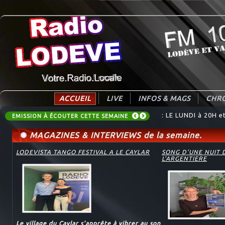
ACCUEIL
LIVE
INFOS & MAGS
CHRO
: LE LUNDI à 20H 
: Destination Tend
EMISSION À ÉCOUTER CETTE SEMAINE
MAGAZINES & INTERVIEWS de la semaine.
LODEVISTA TANGO FESTIVAL A LE CAYLAR
SONG D'UNE NUIT 
L'ARGENTIERE
Le village du Caylar s’apprête à vibrer au son