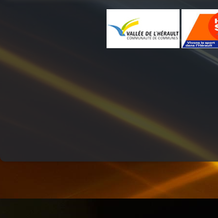
DESTINATION TENDRESSE
PASSE TEMPS - LE FIL DU TEMPS QUI PASSE
LA RADIO DES LOULOUS
JARDINONS AVEC CATHY
MOSAIQUE
LO MESCLADIS
COMMUNAUTE DE COMMUNES.COM
THE QUICK TALK
QU'ES AQUO