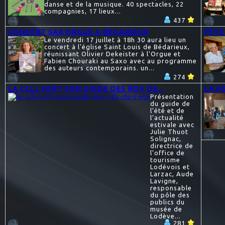
danse et de la musique. 40 spectacles, 22
compagnies, 17 lieux...
437
CONCERT SAX ORGUE A BEDARIEUX
FÊTE
Le vendredi 17 juillet à 18h 30 aura lieu un
concert à l'église Saint Louis de Bédarieux,
réunissant Olivier Dekeister à l'Orgue et
Fabien Chouraki au Saxo avec au programme
des auteurs contemporains. un...
274
LA CCLL SORT SON GUIDE DES RDV DE...
LA F
Présentation
du guide de
l’été et de
l’actualité
estivale avec
Julie Thuot
Solignac,
directrice de
l’office de
tourisme
Lodévois et
Larzac, Aude
Lavigne,
responsable
du pôle des
publics du
musée de
Lodève...
281