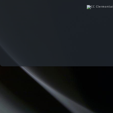
LO MESCLADIS
MOSAIQUE
DESTINATION TENDRESSE
QU'ES AQUO
JARDINONS AVEC CATHY
CHECKPOINT
DREADA SOUND STATION
ATELIERS RADIOPHONIQUES
LA RADIO DES LOULOUS