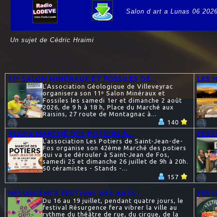
Salon d art a Lunas 06 202
e
Un sujet de Cédric Hraimi
11ᵉ SALON MINÉRAUX ET FOSSILES DE...
LES 
L’Association Géologique de Villeveyrac
organisera son 11ᵉ Salon Minéraux et
Fossiles les samedi 1er et dimanche 2 août
2026, de 9 h à 18 h, Place du Marché aux
Raisins, 27 route de Montagnac à...
140
42ème MARCHÉ DES POTIERS À...
FEST
L'association Les Potiers de Saint-Jean-de-
Fos organise son 42ème Marché des potiers
qui va se dérouler à Saint-Jean de Fos,
samedi 25 et dimanche 26 juillet de 9h à 20h.
50 céramistes - Stands -...
157
RESURGENCE FESTIVAL DES ARTS...
FESTI
Du 16 au 19 juillet, pendant quatre jours, le
festival Résurgence fera vibrer la ville au
rythme du théâtre de rue, du cirque, de la