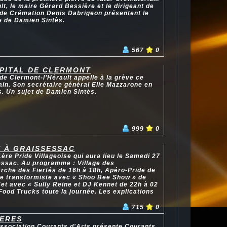
lt, le maire Gérard Bessière et le dirigeant de
 de Crémation Denis Dabrigeon présentent le
e de Damien Sintès.
567
0
OPITAL DE CLERMONT
 de Clermont-l’Hérault appelle à la grève ce
chain. Son secrétaire général Elie Mazzarone en
s. Un sujet de Damien Sintès.
999
0
E À GRAISSESSAC
1ère Pride Villageoise qui aura lieu le Samedi 27
essac. Au programme : Village des
rche des Fiertés de 16h à 18h, Apéro-Pride de
le transformiste avec « Shoo Bee Show » de
et avec « Sully Reine et DJ Kennet de 22h à 02
Food Trucks toute la journée. Les explications
715
0
IERES
association Courants d'Arts présente Courants