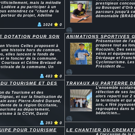
ificiellement, mais la mélodie
prestigieux concour
 Lodéve a pu participer à un
au Bousquet d'Orb 
vous entendrez ce "chant de la
parcours jusqu’à ce
 porteur du projet, Adeline
démontable (BRADEM
1024
0
E DOTATION POUR SON
ANIMATIONS SPORTIVES 
Présentation de l’a
propose tout au lon
ion Vivons Celles proposent à
Rocozels. Des sess
es une histoire hors du commun,
vélos et équipement
, elles lancent le fonds de
Dérépage et Franch
er le foncier de la commune.
Cyclotourisme. Les
t Courtaux et Céline Brelaud de
Président de...
 estivale de la commune. Un
483
0
 DU TOURISME ET DES
TRAVAUX AU PARTERRE D
L’ensemble scolaire
réfection de ses lo
son du Tourisme et des
alors reparti sur 2 
Gignac, et sur la finalisation du
la terminale et qui 
tain avec Pierre-André Durand,
ans, a fêté joyeuse
idente de la région Occitanie,
regroupées dans le
 tourisme au département,
bédaricien...
ourisme à la CCVH, David
393
0
UIPE POUR TOURISME
LE CHANTIER DU CREMAT
A l’occasion de la 