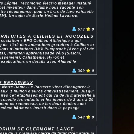
s Lépine. Technicien électro ménager installé
cet inventeur dans l’âme nous raconte son
tte récompense, pour un bras de lave vaisselle
). Un sujet de Marie-Hélène Lavastre.
673
0
GRATUITES À CEILHES ET ROCOZELS
ssociation « EPO Ceilhes Athlétique » qui
g de l’été des animations gratuites à Ceilhes et
ions d’initiations BMX Pumptrack (Avec prêt de
s), Initiation apprentissage vélo (Slalom,
issement), Calisthénie, Hyrox et
 explications en détails avec Ahmed le
399
0
E BEDARIEUX
 Notre Dame- Le Parterre vient d'inaugurer la
caux. 1 million d'euros d’investissement. Jusqu'
sites cet établissement qui va de la maternelle à
accueille les enfants et les jeunes de 2 ans à 20
ment ce renouveau, ou les deux écoles sont
 même bâtiment. Inscrit dans le paysage
548
0
ORIUM DE CLERMONT LANCE
pose de la première pierre du futur Crématorium