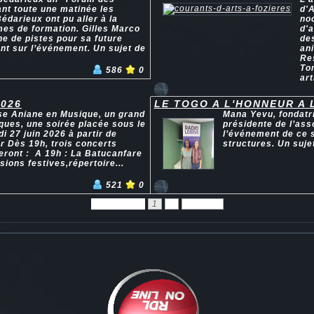
ant toute une matinée les
d'A
édarieux ont pu aller à la
no
mes de formation. Gilles Marco
d'a
he de pistes pour sa future
des
ent sur l’événement. Un sujet de
ani
Res
Tom
586
0
art
2026
LE TOGO A L'HONNEUR A 
ise Aniane en Musique, un grand
Mana Yevu, fondatri
iques, une soirée placée sous le
présidente de l’ass
i 27 juin 2026 à partir de
l’événement de ce s
r Dès 19h, trois concerts
structures. Un suje
eront : A 19h : La Batucanfare
ions festives,répertoire...
521
0
Précédent
1
2
Suivant