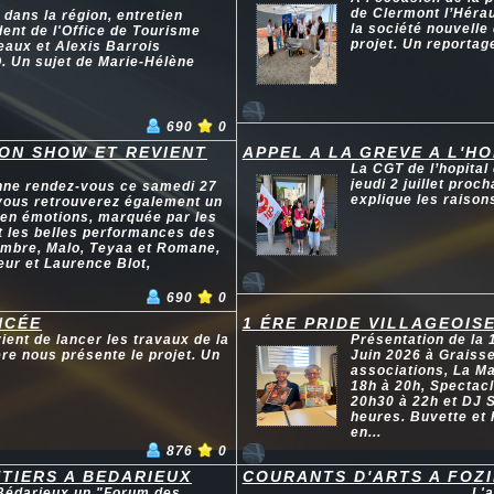
de Clermont l’Hérau
dans la région, entretien
la société nouvelle
ent de l'Office de Tourisme
projet. Un reportag
eaux et Alexis Barrois
O. Un sujet de Marie-Hélène
690
0
SON SHOW ET REVIENT
APPEL A LA GREVE A L'H
La CGT de l’hopital
jeudi 2 juillet pro
nne rendez-vous ce samedi 27
explique les raison
, vous retrouverez également un
 en émotions, marquée par les
t les belles performances des
 Ambre, Malo, Teyaa et Romane,
eur et Laurence Blot,
690
0
NCÉE
1 ÉRE PRIDE VILLAGEOIS
ent de lancer les travaux de la
Présentation de la 
re nous présente le projet. Un
Juin 2026 à Graiss
associations, La Ma
18h à 20h, Spectac
20h30 à 22h et DJ S
heures. Buvette et 
en...
876
0
TIERS A BEDARIEUX
COURANTS D'ARTS A FOZ
 Bédarieux un "Forum des
L'