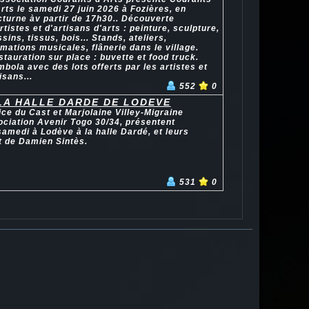
rts le samedi 27 juin 2026 à Fozières, en
cturne àv partir de 17h30.. Découverte
rtistes et d'artisans d'arts : peinture, sculpture,
sins, tissus, bois... Stands, ateliers,
mations musicales, flânerie dans le village.
tauration sur place : buvette et food truck.
bola avec des lots offerts par les artistes et
isans...
552
0
LA HALLE DARDE DE LODEVE
ce du Cast et Marjolaine Villey-Migraine
ociation Avenir Togo 30/34, présentent
amedi à Lodève à la halle Dardé, et leurs
t de Damien Sintès.
531
0