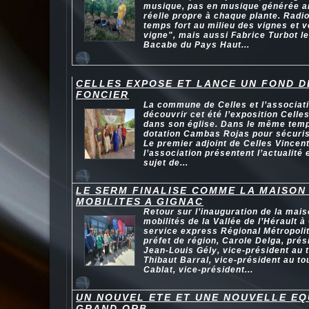
musique, pas en musique générée art
réelle propre à chaque plante. Radio
temps fort au milieu des vignes et 
vigne", mais aussi Fabrice Turbot le
Bacabe du Pays Haut...
CELLES EXPOSE ET LANCE UN FOND D
FONCIER
La commune de Celles et l’associat
découvrir cet été l’exposition Cell
dans son église. Dans le même temps
dotation Cambas Rojas pour sécuris
Le premier adjoint de Celles Vincen
l’association présentent l’actualité
sujet de...
LE SERM FINALISE COMME LA MAISON
MOBILITES A GIGNAC
Retour sur l’inauguration de la mai
mobilités de la Vallée de l’Hérault à 
service express Régional Métropoli
préfet de région, Carole Delga, prés
Jean-Louis Gély, vice-président au
Thibaut Barral, vice-président au t
Cablat, vice-président...
UN NOUVEL ETE ET UNE NOUVELLE EQ
GRAND ORB