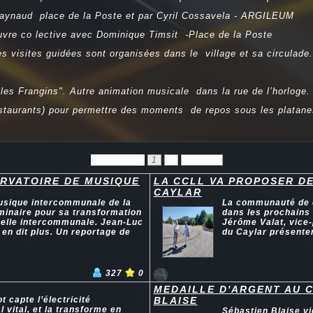
Raynaud place de la Poste et par Cyril Cossavela - ARGILEUM
œuvre co lective avec Dominique Timsit -Place de la Poste
es visites guidées sont organisées dans le village et sa circulade
les Frangins". Autre animation musicale dans la rue de l’horloge.
staurants) pour permettre des moments de repos sous les platane
Précédent
1
2
Suivant
RVATOIRE DE MUSIQUE
LA CCLL VA PROPOSER DE
CAYLAR
 musique intercommunale de la
La communauté de c
éminaire pour sa transformation
dans les prochains 
helle intercommunale. Jean-Luc
Jérôme Valat, vice-
 en dit plus. Un reportage de
du Caylar présenten
327
0
MEDAILLE D'ARGENT AU 
 capte l’électricité
BLAISE
l vital, et la transforme en
Sébastien Blaise vi