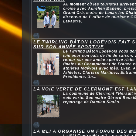
Au moment où les touristes arrivent 
croisé avec Aurelien Manenc présid
Grand Orb, maire de Lunas les Chat
directeur de l' office de tourisme G
Lavastre.
LE TWIRLING BÂTON LODÉVOIS FAIT 
SUR SON ANNÉE SPORTIVE
Le Twirling Bâton Lodévois vous do
juin pour son gala de fin de saison
retour sur une année sportive riche
finales du Championnat de France e
athlètes lodévois avec Inès, Lyah,
Athlètes, Clarisse Martinez, Entrain
Présidente. Un...
LA VOIE VERTE DE CLERMONT EST LA
La commune de Clermont l’Hérault vi
voie verte. Son maire Gérard Bessiè
reportage de Damien Sintès.
LA MLI A ORGANISE UN FORUM DES MÉ
La MLI Centre Hérault a organisé à