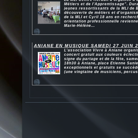
Métiers et de l'Apprentissage". Dur
jeunes ressortissants de la MLI de B
découverte de métiers et d'organis
de la MLI et Cyril 18 ans en recherc
orientation professionnelle revienn
Marie-Hélène...
ANIANE EN MUSIQUE SAMEDI 27 JUIN 
L'association Vivre à Aniane organ
concert gratuit aux couleurs éclect
signe du partage et de la fête, samed
18h30 à Aniane, place Etienne Sanie
exceptionnels et gratuits se succèd
(une vingtaine de musiciens, percuss