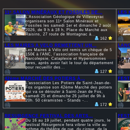
11ᵉ SALON MINÉRAUX ET FOSSILES DE...
LES 
L’Association Géologique de Villeveyrac
organisera son 11ᵉ Salon Minéraux et
Fossiles les samedi 1er et dimanche 2 août
2026, de 9 h à 18 h, Place du Marché aux
Raisins, 27 route de Montagnac à...
162
LES MAIRES A VELO REMETTENT UN...
LANC
Les Maires à Vélo ont remis un chèque de 5
150€ à l'ANC, l’association française de
Narcolepsie, Cataplexie et Hypersomnies
rares, après avoir fait le tour du département
pour recueillir des...
127
42ème MARCHÉ DES POTIERS À...
FEST
L'association Les Potiers de Saint-Jean-de-
Fos organise son 42ème Marché des potiers
qui va se dérouler à Saint-Jean de Fos,
samedi 25 et dimanche 26 juillet de 9h à
20h. 50 céramistes - Stands -...
172
RESURGENCE FESTIVAL DES ARTS...
FEST
Du 16 au 19 juillet, pendant quatre jours, le
festival Résurgence fera vibrer la ville au
rythme du théâtre de rue, du cirque, de la