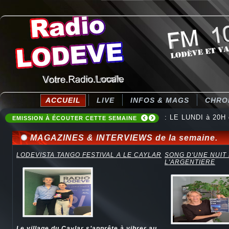
ACCUEIL
LIVE
INFOS & MAGS
CHRO
: LE LUNDI à 20H
EMISSION À ÉCOUTER CETTE SEMAINE
MAGAZINES & INTERVIEWS de la semaine.
LODEVISTA TANGO FESTIVAL A LE CAYLAR
SONG D'UNE NUIT
L'ARGENTIERE
Le village du Caylar s’apprête à vibrer au