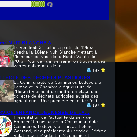
ème NUIT BLANCHE A...
Le vendredi 31 juillet à partir de 19h se
tiendra la 10ème Nuit Blanche mettant à
l'honneur les vins de la Haute Vallée de
l'Orb. Pour cet anniversaire, on trouvera des
verres collectors, de la...
192
LLECTE DES DECHETS PLASTIQUES...
La Communauté de Communes Lodévois et
Larzac et la Chambre d'Agriculture de
l'Hérault viennent de mettre en place une
collecte de déchets agricoles auprès des
agriculteurs. Une première collecte s’est...
197
RVICE ENFANCE JEUNESSE DE LA...
Présentation de l’actualité du service
Enfance/Jeunesse de la Communauté de
Communes Lodévois et Larzac Hélène
Gastand, vice-présidente du service, Jérôme
Valat, vice-président à l’économie et