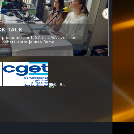
CK TALK
 présentée par LISA et EMA avec des
s débats entre jeunes 3ème...