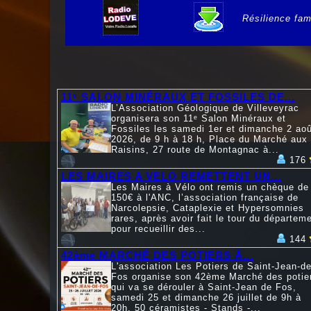
Résilience fami
e
11ᵉ SALON MINÉRAUX ET FOSSILES DE...
L’Association Géologique de Villeveyrac
organisera son 11ᵉ Salon Minéraux et
Fossiles les samedi 1er et dimanche 2 aoû
2026, de 9 h à 18 h, Place du Marché aux
Raisins, 27 route de Montagnac à...
176
LES MAIRES A VELO REMETTENT UN...
Les Maires à Vélo ont remis un chèque de
150€ à l'ANC, l’association française de
Narcolepsie, Cataplexie et Hypersomnies
rares, après avoir fait le tour du départem
pour recueillir des...
144
42ème MARCHÉ DES POTIERS À...
L'association Les Potiers de Saint-Jean-de
Fos organise son 42ème Marché des potie
qui va se dérouler à Saint-Jean de Fos,
samedi 25 et dimanche 26 juillet de 9h à
20h. 50 céramistes - Stands -...