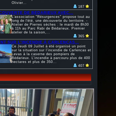
Olivier...
187
COUVERTE DE BEDARIEUX AVEC...
L'association "Résurgences" propose tout au
long de l'été, une découverte du territoire. -
Atelier de Pierres sèches : le mardi de 8h30
à 11h au Parc Rabi de Bédarieux. Premier
atelier de la saison,...
365
INT SUR L'INCENDIE À CARLENCAS...
Ce Jeudi 09 Juillet à été organisé un point
sur la situation sur l’incendie de Carlencas et
Levas à la caserne des pompiers de
Bédarieux. L’incendie à parcouru plus de 400
hectares et plus de 350...
407