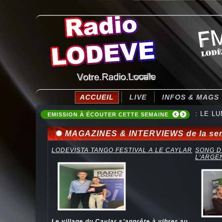
ACCUEIL
LIVE
INFOS & MAGS
: LE LU
EMISSION À ÉCOUTER CETTE SEMAINE
MAGAZINES & INTERVIEWS de la se
LODEVISTA TANGO FESTIVAL A LE CAYLAR
SONG D
L'ARGE
Le village du Caylar s’apprête à vibrer au