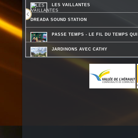
LES VAILLANTES
DREADA SOUND STATION
PASSE TEMPS - LE FIL DU TEMPS QU
JARDINONS AVEC CATHY
DESTINATION TENDRESSE
QU'ES AQUO
ATELIERS RADIOPHONIQUES
LA PSY VOUS EN PARLE
LO MESCLADIS
CHECKPOINT