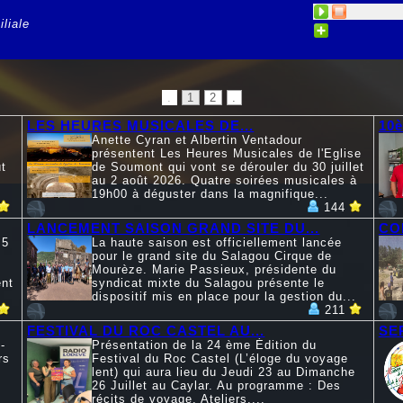
liale
.
1
2
.
LES HEURES MUSICALES DE...
10
Anette Cyran et Albertin Ventadour
présentent Les Heures Musicales de l'Eglise
t
de Soumont qui vont se dérouler du 30 juillet
au 2 août 2026. Quatre soirées musicales à
19h00 à déguster dans la magnifique...
144
LANCEMENT SAISON GRAND SITE DU...
CO
 5
La haute saison est officiellement lancée
pour le grand site du Salagou Cirque de
Mourèze. Marie Passieux, présidente du
ent
syndicat mixte du Salagou présente le
dispositif mis en place pour la gestion du...
211
FESTIVAL DU ROC CASTEL AU...
SE
-
Présentation de la 24 ème Édition du
rs
Festival du Roc Castel (L’éloge du voyage
lent) qui aura lieu du Jeudi 23 au Dimanche
26 Juillet au Caylar. Au programme : Des
récits de voyage, Ateliers,...