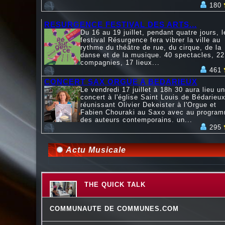
180
RESURGENCE FESTIVAL DES ARTS...
Du 16 au 19 juillet, pendant quatre jours, l
festival Résurgence fera vibrer la ville au
rythme du théâtre de rue, du cirque, de la
danse et de la musique. 40 spectacles, 22
compagnies, 17 lieux...
461
CONCERT SAX ORGUE A BEDARIEUX
Le vendredi 17 juillet à 18h 30 aura lieu un
concert à l'église Saint Louis de Bédarieux
réunissant Olivier Dekeister à l'Orgue et
Fabien Chouraki au Saxo avec au progra
des auteurs contemporains. un...
295
Actu Musicale
THE QUICK TALK
COMMUNAUTE DE COMMUNES.COM