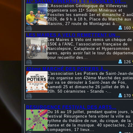
11ᵉ SALON MINÉRAUX ET FOSSILES DE...
L’Association Géologique de Villeveyrac
organisera son 11ᵉ Salon Minéraux et
Fossiles les samedi 1er et dimanche 2 aoû
2026, de 9 h à 18 h, Place du Marché aux
Raisins, 27 route de Montagnac à...
160
LES MAIRES A VELO REMETTENT UN...
Les Maires à Vélo ont remis un chèque de
150€ à l'ANC, l’association française de
Narcolepsie, Cataplexie et Hypersomnies
rares, après avoir fait le tour du départem
pour recueillir des...
126
42ème MARCHÉ DES POTIERS À...
L'association Les Potiers de Saint-Jean-de
Fos organise son 42ème Marché des potie
qui va se dérouler à Saint-Jean de Fos,
samedi 25 et dimanche 26 juillet de 9h à
20h. 50 céramistes - Stands -...
170
RESURGENCE FESTIVAL DES ARTS...
Du 16 au 19 juillet, pendant quatre jours, l
festival Résurgence fera vibrer la ville au
rythme du théâtre de rue, du cirque, de la
danse et de la musique. 40 spectacles, 22
compagnies, 17 lieux...