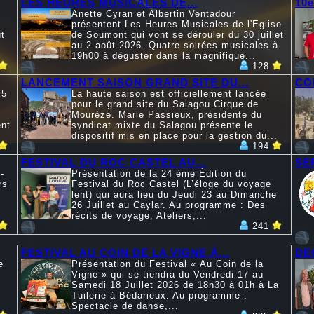
LES HEURES MUSICALES DE...
10
Anette Cyran et Albertin Ventadour
présentent Les Heures Musicales de l'Eglise
t
de Soumont qui vont se dérouler du 30 juillet
au 2 août 2026. Quatre soirées musicales à
19h00 à déguster dans la magnifique...
128
LANCEMENT SAISON GRAND SITE DU...
CO
 5
La haute saison est officiellement lancée
pour le grand site du Salagou Cirque de
Mourèze. Marie Passieux, présidente du
ent
syndicat mixte du Salagou présente le
dispositif mis en place pour la gestion du...
194
FESTIVAL DU ROC CASTEL AU...
SE
-
Présentation de la 24 ème Édition du
rs
Festival du Roc Castel (L’éloge du voyage
lent) qui aura lieu du Jeudi 23 au Dimanche
26 Juillet au Caylar. Au programme : Des
récits de voyage, Ateliers,...
241
FESTIVAL AU COIN DE LA VIGNE À...
DE
e
Présentation du Festival « Au Coin de la
Vigne » qui se tiendra du Vendredi 17 au
Samedi 18 Juillet 2026 de 18h30 à 01h à La
Tuilerie à Bédarieux. Au programme :
Spectacle de danse,...