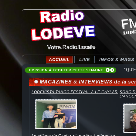
ACCUEIL
LIVE
INFOS & MAGS
: "QU'E
EMISSION À ÉCOUTER CETTE SEMAINE
MAGAZINES & INTERVIEWS de la se
LODEVISTA TANGO FESTIVAL A LE CAYLAR
SONG D
L'ARGE
Le village du Caylar s’apprête à vibrer au