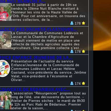
ème NUIT BLANCHE A...
Le vendredi 31 juillet à partir de 19h se
tiendra la 10ème Nuit Blanche mettant à
l'honneur les vins de la Haute Vallée de
l'Orb. Pour cet anniversaire, on trouvera des
verres collectors, de la...
178
LLECTE DES DECHETS PLASTIQUES...
La Communauté de Communes Lodévois et
Larzac et la Chambre d'Agriculture de
l'Hérault viennent de mettre en place une
collecte de déchets agricoles auprès des
agriculteurs. Une première collecte s’est...
178
RVICE ENFANCE JEUNESSE DE LA...
Présentation de l’actualité du service
Enfance/Jeunesse de la Communauté de
Communes Lodévois et Larzac Hélène
Gastand, vice-présidente du service, Jérôme
Valat, vice-président à l’économie et
Olivier...
174
COUVERTE DE BEDARIEUX AVEC...
L'association "Résurgences" propose tout au
long de l'été, une découverte du territoire. -
Atelier de Pierres sèches : le mardi de 8h30
à 11h au Parc Rabi de Bédarieux. Premier
atelier de la saison,...