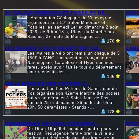
11ᵉ SALON MINÉRAUX ET FOSSILES DE...
LES 
L’Association Géologique de Villeveyrac
organisera son 11ᵉ Salon Minéraux et
Fossiles les samedi 1er et dimanche 2 août
2026, de 9 h à 18 h, Place du Marché aux
Raisins, 27 route de Montagnac à...
170
LES MAIRES A VELO REMETTENT UN...
LANC
Les Maires à Vélo ont remis un chèque de 5
150€ à l'ANC, l’association française de
Narcolepsie, Cataplexie et Hypersomnies
rares, après avoir fait le tour du département
pour recueillir des...
136
42ème MARCHÉ DES POTIERS À...
FEST
L'association Les Potiers de Saint-Jean-de-
Fos organise son 42ème Marché des potiers
qui va se dérouler à Saint-Jean de Fos,
samedi 25 et dimanche 26 juillet de 9h à
20h. 50 céramistes - Stands -...
178
RESURGENCE FESTIVAL DES ARTS...
FEST
Du 16 au 19 juillet, pendant quatre jours, le
festival Résurgence fera vibrer la ville au
rythme du théâtre de rue, du cirque, de la