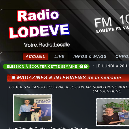
ACCUEIL
LIVE
INFOS & MAGS
CHRO
: Destination Ten
EMISSION À ÉCOUTER CETTE SEMAINE
MAGAZINES & INTERVIEWS de la semaine.
LODEVISTA TANGO FESTIVAL A LE CAYLAR
SONG D'UNE NUIT
L'ARGENTIERE
Le village du Caylar s’apprête à vibrer au