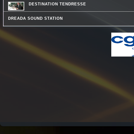
DESTINATION TENDRESSE
DREADA SOUND STATION
THE QUICK TALK
REVISONS NOS CLASSIQUES
CHEMINS DU JAZZ
LES DECOUVERTES MUSICALES
CONSEIL DE FAMILLE
HISTOIRES D'OC
JARDINONS AVEC CATHY
MOSAIQUE