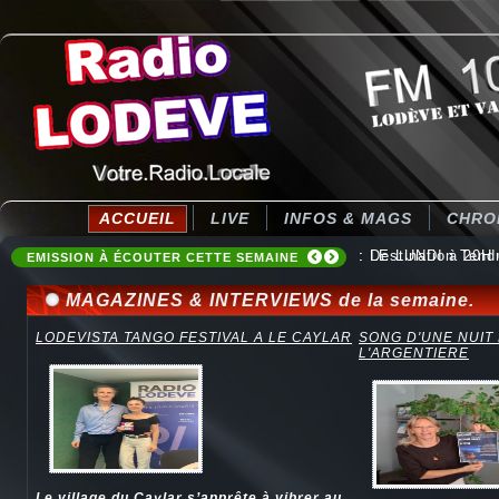
ACCUEIL
LIVE
INFOS & MAGS
CHRO
: Destination Ten
EMISSION À ÉCOUTER CETTE SEMAINE
MAGAZINES & INTERVIEWS de la semaine.
LODEVISTA TANGO FESTIVAL A LE CAYLAR
SONG D'UNE NUIT
L'ARGENTIERE
Le village du Caylar s’apprête à vibrer au