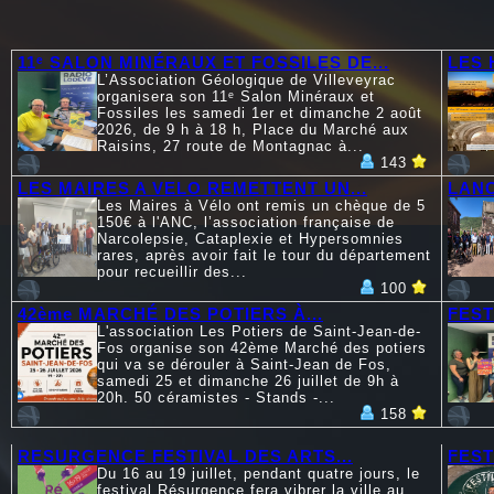
11ᵉ SALON MINÉRAUX ET FOSSILES DE...
LES 
L’Association Géologique de Villeveyrac
organisera son 11ᵉ Salon Minéraux et
Fossiles les samedi 1er et dimanche 2 août
2026, de 9 h à 18 h, Place du Marché aux
Raisins, 27 route de Montagnac à...
143
LES MAIRES A VELO REMETTENT UN...
LANC
Les Maires à Vélo ont remis un chèque de 5
150€ à l'ANC, l’association française de
Narcolepsie, Cataplexie et Hypersomnies
rares, après avoir fait le tour du département
pour recueillir des...
100
42ème MARCHÉ DES POTIERS À...
FEST
L'association Les Potiers de Saint-Jean-de-
Fos organise son 42ème Marché des potiers
qui va se dérouler à Saint-Jean de Fos,
samedi 25 et dimanche 26 juillet de 9h à
20h. 50 céramistes - Stands -...
158
RESURGENCE FESTIVAL DES ARTS...
FEST
Du 16 au 19 juillet, pendant quatre jours, le
festival Résurgence fera vibrer la ville au