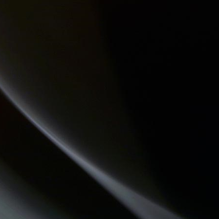
COMMUNAUTE DE COMMUNES.COM
HISTOIRES D'OC
QU'ES AQUO
DESTINATION TENDRESSE
JARDINONS AVEC CATHY
ATELIERS RADIOPHONIQUES
CHECKPOINT