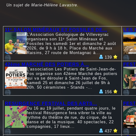
Un sujet de Marie-Hélène Lavastre.
11ᵉ SALON MINÉRAUX ET FOSSILES DE...
LES 
L’Association Géologique de Villeveyrac
organisera son 11ᵉ Salon Minéraux et
Fossiles les samedi 1er et dimanche 2 août
2026, de 9 h à 18 h, Place du Marché aux
Raisins, 27 route de Montagnac à...
139
42ème MARCHÉ DES POTIERS À...
FEST
L'association Les Potiers de Saint-Jean-de-
Fos organise son 42ème Marché des potiers
qui va se dérouler à Saint-Jean de Fos,
samedi 25 et dimanche 26 juillet de 9h à
20h. 50 céramistes - Stands -...
156
RESURGENCE FESTIVAL DES ARTS...
FEST
Du 16 au 19 juillet, pendant quatre jours, le
festival Résurgence fera vibrer la ville au
rythme du théâtre de rue, du cirque, de la
danse et de la musique. 40 spectacles, 22
compagnies, 17 lieux...
437