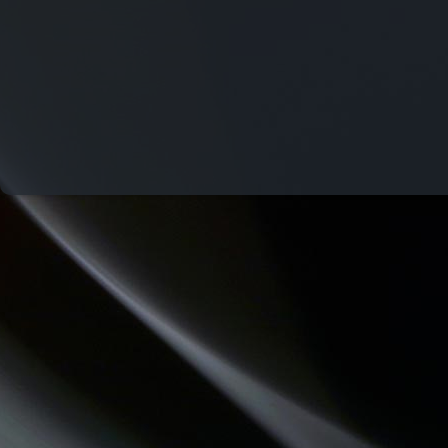
CHEMINS DU JAZZ
COMMUNAUTE DE COMMUNES.COM
LES VAILLANTES
QU'ES AQUO
REVISONS NOS CLASSIQUES
LA PSY VOUS EN PARLE
LES PIEDS SUR LA TABLE
ATELIERS RADIOPHONIQUES
HISTOIRES D'OC