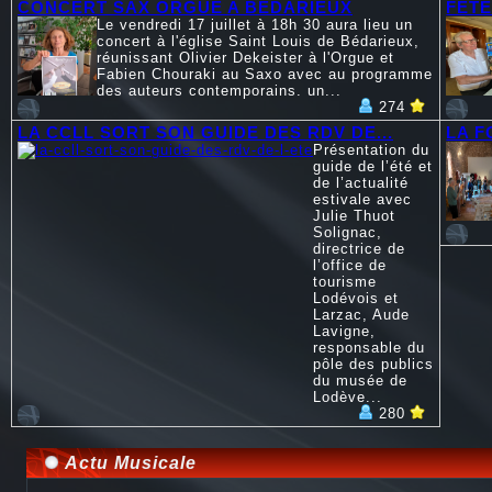
CONCERT SAX ORGUE A BEDARIEUX
FÊTE
Le vendredi 17 juillet à 18h 30 aura lieu un
concert à l'église Saint Louis de Bédarieux,
réunissant Olivier Dekeister à l'Orgue et
Fabien Chouraki au Saxo avec au programme
des auteurs contemporains. un...
274
LA CCLL SORT SON GUIDE DES RDV DE...
LA F
Présentation du
guide de l’été et
de l’actualité
estivale avec
Julie Thuot
Solignac,
directrice de
l’office de
tourisme
Lodévois et
Larzac, Aude
Lavigne,
responsable du
pôle des publics
du musée de
Lodève...
280
Actu Musicale