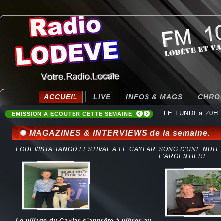
ACCUEIL
LIVE
INFOS & MAGS
CHRO
: LE LUNDI à 20H
EMISSION À ÉCOUTER CETTE SEMAINE
MAGAZINES & INTERVIEWS de la semaine.
LODEVISTA TANGO FESTIVAL A LE CAYLAR
SONG D'UNE NUIT
L'ARGENTIERE
Le village du Caylar s’apprête à vibrer au