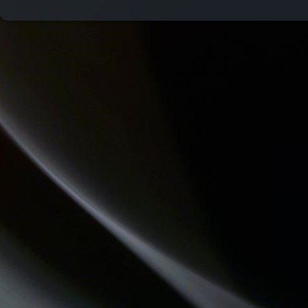
THE QUICK TALK
PASSE TEMPS - LE FIL DU TEMPS QUI PASSE
QU'ES AQUO
LES PIEDS SUR LA TABLE
REVISONS NOS CLASSIQUES
DREADA SOUND STATION
QUAND LA MUSIQUE EST BONNE
DESTINATION TENDRESSE