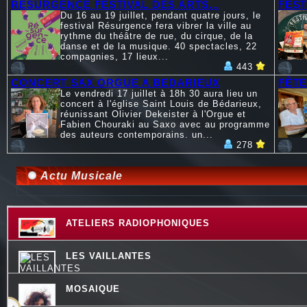
RESURGENCE FESTIVAL DES ARTS...
FEST
Du 16 au 19 juillet, pendant quatre jours, le
festival Résurgence fera vibrer la ville au
rythme du théâtre de rue, du cirque, de la
danse et de la musique. 40 spectacles, 22
compagnies, 17 lieux...
443
CONCERT SAX ORGUE A BEDARIEUX
FÊTE
Le vendredi 17 juillet à 18h 30 aura lieu un
concert à l'église Saint Louis de Bédarieux,
réunissant Olivier Dekeister à l'Orgue et
Fabien Chouraki au Saxo avec au programme
des auteurs contemporains. un...
278
Actu Musicale
ATELIERS RADIOPHONIQUES
LES VAILLANTES
MOSAIQUE