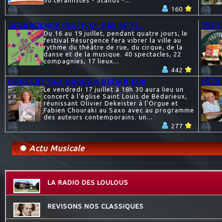
50 céramistes - Stands -...
160
RESURGENCE FESTIVAL DES ARTS...
FESTI
Du 16 au 19 juillet, pendant quatre jours, le
festival Résurgence fera vibrer la ville au
rythme du théâtre de rue, du cirque, de la
danse et de la musique. 40 spectacles, 22
compagnies, 17 lieux...
442
CONCERT SAX ORGUE A BEDARIEUX
FÊTE
Le vendredi 17 juillet à 18h 30 aura lieu un
concert à l'église Saint Louis de Bédarieux,
réunissant Olivier Dekeister à l'Orgue et
Fabien Chouraki au Saxo avec au programme
des auteurs contemporains. un...
277
Actu Musicale
LA RADIO DES LOULOUS
REVISONS NOS CLASSIQUES