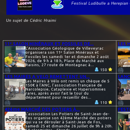
Festival Ludibulle a Herepian
e
Un sujet de Cédric Hraimi
11ᵉ SALON MINÉRAUX ET FOSSILES DE...
LES 
L’Association Géologique de Villeveyrac
organisera son 11ᵉ Salon Minéraux et
Fossiles les samedi 1er et dimanche 2 août
2026, de 9 h à 18 h, Place du Marché aux
Raisins, 27 route de Montagnac à...
150
LES MAIRES A VELO REMETTENT UN...
LANC
Les Maires à Vélo ont remis un chèque de 5
150€ à l'ANC, l’association française de
Narcolepsie, Cataplexie et Hypersomnies
rares, après avoir fait le tour du
département pour recueillir des...
110
42ème MARCHÉ DES POTIERS À...
FEST
L'association Les Potiers de Saint-Jean-de-
Fos organise son 42ème Marché des potiers
qui va se dérouler à Saint-Jean de Fos,
samedi 25 et dimanche 26 juillet de 9h à 20h.