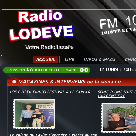
ACCUEIL
LIVE
INFOS & MAGS
CHRO
: LE LUNDI à 20H 
: Destination Tend
EMISSION À ÉCOUTER CETTE SEMAINE
MAGAZINES & INTERVIEWS de la semaine.
LODEVISTA TANGO FESTIVAL A LE CAYLAR
SONG D'UNE NUIT 
L'ARGENTIERE
Le village du Caylar s’apprête à vibrer au son