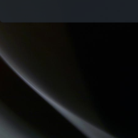
CHECKPOINT
LES VAILLANTES
ATELIERS RADIOPHONIQUES
COMMUNAUTE DE COMMUNES.COM
PASSE TEMPS - LE FIL DU TEMPS QUI PASSE
JARDINONS AVEC CATHY
MOSAIQUE
QUAND LA MUSIQUE EST BONNE
CHEMINS DU JAZZ