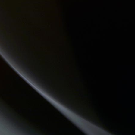
DREADA SOUND STATION
DESTINATION TENDRESSE
CHEMINS DU JAZZ
PASSE TEMPS - LE FIL DU TEMPS QUI PASSE
REVISONS NOS CLASSIQUES
LES VAILLANTES