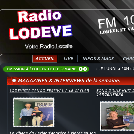
ACCUEIL
LIVE
INFOS & MAGS
CHRO
: LE LUNDI à 20H 
: Destination Tend
EMISSION À ÉCOUTER CETTE SEMAINE
MAGAZINES & INTERVIEWS de la semaine.
LODEVISTA TANGO FESTIVAL A LE CAYLAR
SONG D'UNE NUIT 
L'ARGENTIERE
Le village du Caylar s’apprête à vibrer au son