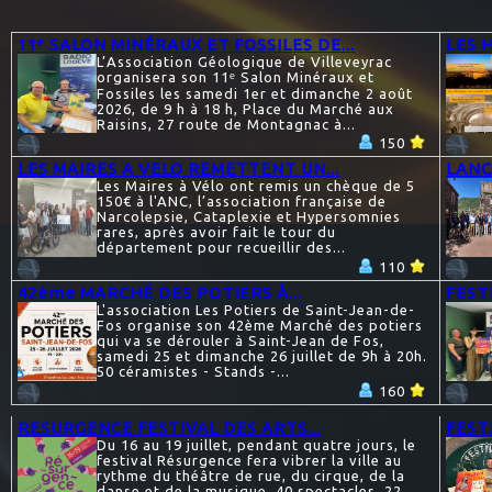
11ᵉ SALON MINÉRAUX ET FOSSILES DE...
LES 
L’Association Géologique de Villeveyrac
organisera son 11ᵉ Salon Minéraux et
Fossiles les samedi 1er et dimanche 2 août
2026, de 9 h à 18 h, Place du Marché aux
Raisins, 27 route de Montagnac à...
150
LES MAIRES A VELO REMETTENT UN...
LANC
Les Maires à Vélo ont remis un chèque de 5
150€ à l'ANC, l’association française de
Narcolepsie, Cataplexie et Hypersomnies
rares, après avoir fait le tour du
département pour recueillir des...
110
42ème MARCHÉ DES POTIERS À...
FEST
L'association Les Potiers de Saint-Jean-de-
Fos organise son 42ème Marché des potiers
qui va se dérouler à Saint-Jean de Fos,
samedi 25 et dimanche 26 juillet de 9h à 20h.
50 céramistes - Stands -...
160
RESURGENCE FESTIVAL DES ARTS...
FESTI
Du 16 au 19 juillet, pendant quatre jours, le
festival Résurgence fera vibrer la ville au
rythme du théâtre de rue, du cirque, de la
danse et de la musique. 40 spectacles, 22