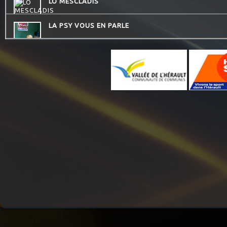
LO MESCLADIS
LA PSY VOUS EN PARLE
QUAND LA MUSIQUE EST BONNE
QU'ES AQUO
CONSEIL DE FAMILLE
LES PIEDS SUR LA TABLE
COMMUNAUTE DE COMMUNES.COM
JARDINONS AVEC CATHY
HISTOIRES D'OC
MOSAIQUE