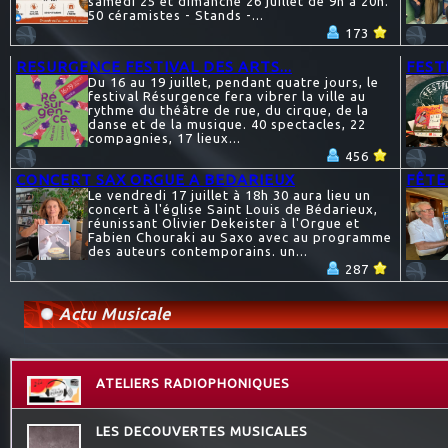
samedi 25 et dimanche 26 juillet de 9h à 20h.
50 céramistes - Stands -...
173
RESURGENCE FESTIVAL DES ARTS...
FESTI
Du 16 au 19 juillet, pendant quatre jours, le
festival Résurgence fera vibrer la ville au
rythme du théâtre de rue, du cirque, de la
danse et de la musique. 40 spectacles, 22
compagnies, 17 lieux...
456
CONCERT SAX ORGUE A BEDARIEUX
FÊTE
Le vendredi 17 juillet à 18h 30 aura lieu un
concert à l'église Saint Louis de Bédarieux,
réunissant Olivier Dekeister à l'Orgue et
Fabien Chouraki au Saxo avec au programme
des auteurs contemporains. un...
287
Actu Musicale
ATELIERS RADIOPHONIQUES
LES DECOUVERTES MUSICALES