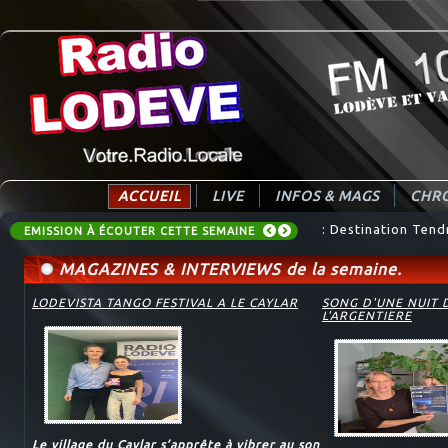
ACCUEIL
LIVE
INFOS & MAGS
CHRO
: Destination Tend
EMISSION À ÉCOUTER CETTE SEMAINE
MAGAZINES & INTERVIEWS de la semaine.
LODEVISTA TANGO FESTIVAL A LE CAYLAR
SONG D'UNE NUIT 
L'ARGENTIERE
Le village du Caylar s’apprête à vibrer au son