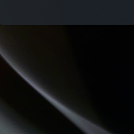
THE QUICK TALK
LES PIEDS SUR LA TABLE
LO MESCLADIS
LA PSY VOUS EN PARLE
CHEMINS DU JAZZ
MOSAIQUE
QU'ES AQUO
CHECKPOINT
JARDINONS AVEC CATHY