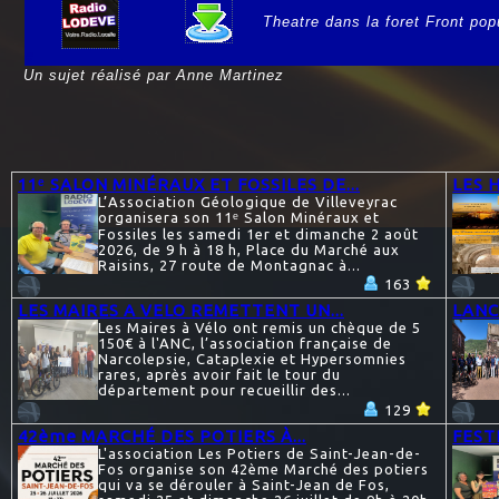
Theatre dans la foret Front pop
e
Un sujet réalisé par Anne Martinez
11ᵉ SALON MINÉRAUX ET FOSSILES DE...
LES 
L’Association Géologique de Villeveyrac
organisera son 11ᵉ Salon Minéraux et
Fossiles les samedi 1er et dimanche 2 août
2026, de 9 h à 18 h, Place du Marché aux
Raisins, 27 route de Montagnac à...
163
LES MAIRES A VELO REMETTENT UN...
LANC
Les Maires à Vélo ont remis un chèque de 5
150€ à l'ANC, l’association française de
Narcolepsie, Cataplexie et Hypersomnies
rares, après avoir fait le tour du
département pour recueillir des...
129
42ème MARCHÉ DES POTIERS À...
FEST
L'association Les Potiers de Saint-Jean-de-
Fos organise son 42ème Marché des potiers
qui va se dérouler à Saint-Jean de Fos,