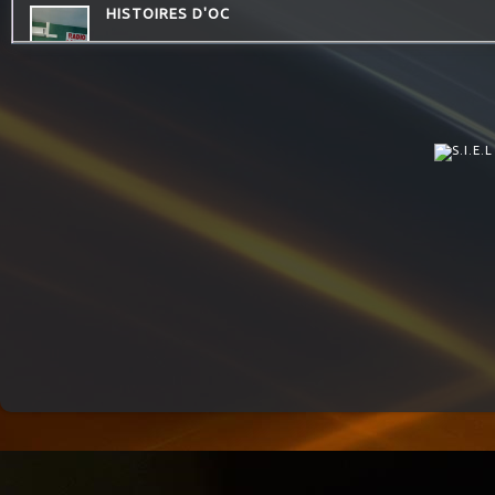
HISTOIRES D'OC
JARDINONS AVEC CATHY
LES PIEDS SUR LA TABLE
QUAND LA MUSIQUE EST BONNE
DREADA SOUND STATION
LA RADIO DES LOULOUS
ATELIERS RADIOPHONIQUES
CONSEIL DE FAMILLE
LES VAILLANTES
COMMUNAUTE DE COMMUNES.COM