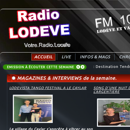
ACCUEIL
LIVE
INFOS & MAGS
CHRO
: AUDIO_EMISSIONS_
: Destination Tend
EMISSION À ÉCOUTER CETTE SEMAINE
MAGAZINES & INTERVIEWS de la semaine.
LODEVISTA TANGO FESTIVAL A LE CAYLAR
SONG D'UNE NUIT 
L'ARGENTIERE
Le village du Caylar s’apprête à vibrer au son