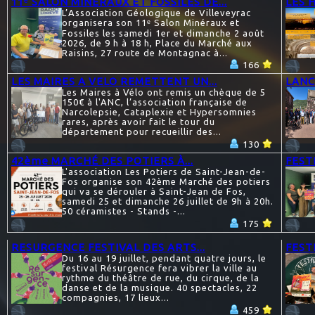
11ᵉ SALON MINÉRAUX ET FOSSILES DE...
LES 
L’Association Géologique de Villeveyrac
organisera son 11ᵉ Salon Minéraux et
Fossiles les samedi 1er et dimanche 2 août
2026, de 9 h à 18 h, Place du Marché aux
Raisins, 27 route de Montagnac à...
166
LES MAIRES A VELO REMETTENT UN...
LANC
Les Maires à Vélo ont remis un chèque de 5
150€ à l'ANC, l’association française de
Narcolepsie, Cataplexie et Hypersomnies
rares, après avoir fait le tour du
département pour recueillir des...
130
42ème MARCHÉ DES POTIERS À...
FEST
L'association Les Potiers de Saint-Jean-de-
Fos organise son 42ème Marché des potiers
qui va se dérouler à Saint-Jean de Fos,
samedi 25 et dimanche 26 juillet de 9h à 20h.
50 céramistes - Stands -...
175
RESURGENCE FESTIVAL DES ARTS...
FESTI
Du 16 au 19 juillet, pendant quatre jours, le
festival Résurgence fera vibrer la ville au
rythme du théâtre de rue, du cirque, de la
danse et de la musique. 40 spectacles, 22
compagnies, 17 lieux...
459