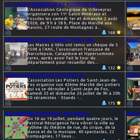
11ᵉ SALON MINÉRAUX ET FOSSILES DE...
LES 
L’Association Géologique de Villeveyrac
organisera son 11ᵉ Salon Minéraux et
Fossiles les samedi 1er et dimanche 2 août
2026, de 9 h à 18 h, Place du Marché aux
Raisins, 27 route de Montagnac à...
168
LES MAIRES A VELO REMETTENT UN...
LANC
Les Maires à Vélo ont remis un chèque de 5
150€ à l'ANC, l’association française de
Narcolepsie, Cataplexie et Hypersomnies
rares, après avoir fait le tour du
département pour recueillir des...
132
42ème MARCHÉ DES POTIERS À...
FEST
L'association Les Potiers de Saint-Jean-de-
Fos organise son 42ème Marché des potiers
qui va se dérouler à Saint-Jean de Fos,
samedi 25 et dimanche 26 juillet de 9h à 20h.
50 céramistes - Stands -...
175
RESURGENCE FESTIVAL DES ARTS...
FESTI
Du 16 au 19 juillet, pendant quatre jours, le
festival Résurgence fera vibrer la ville au
rythme du théâtre de rue, du cirque, de la
danse et de la musique. 40 spectacles, 22
compagnies, 17 lieux...