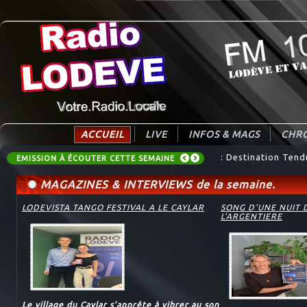
ACCUEIL
LIVE
INFOS & MAGS
CHRO
: Destination Tend
EMISSION À ÉCOUTER CETTE SEMAINE
MAGAZINES & INTERVIEWS de la semaine.
LODEVISTA TANGO FESTIVAL A LE CAYLAR
SONG D'UNE NUIT 
L'ARGENTIERE
Le village du Caylar s’apprête à vibrer au son