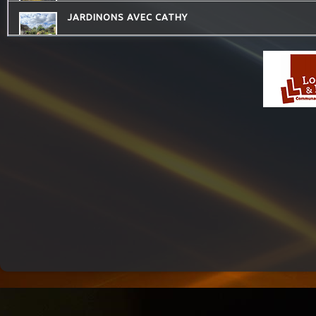
JARDINONS AVEC CATHY
CHECKPOINT
CONSEIL DE FAMILLE
MOSAIQUE
LO MESCLADIS
THE QUICK TALK
LA RADIO DES LOULOUS
QU'ES AQUO
LA PSY VOUS EN PARLE